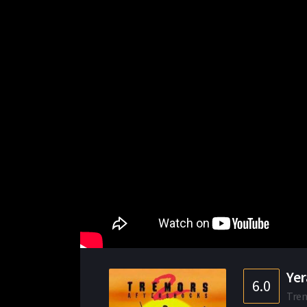
Yer
6.0
Trem