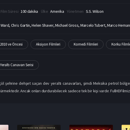
Film Süresi
100 dakika
Ülke
Amerika
Yönetmen
S.S. Wilson
 Ward, Chris Gartin, Helen Shaver, Michael Gross, Marcelo Tubert, Marco Hern
2010 ve Öncesi
Aksiyon Filmleri
Komedi Filmleri
Korku Filmle
Yeraltı Canavarı Serisi
çöl şehrine dehşet saçan dev yeraltı canavarları, şimdi Meksika petrol bölge
pürmektedir. Ancak onları durdurabilecek sadece tek bir kişi vardır. FullHDFilmiz