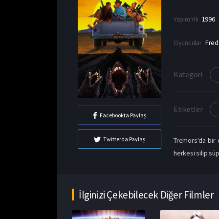
Yapım Yılı
1996
Oyuncular
Fred
Kategori
Etiketler
Facebookta Paylaş
Twitterda Paylaş
Tremors'da bir 
herkesi silip sü
İlginizi Çekebilecek Diğer Filmler