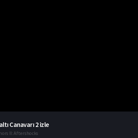
altı Canavarı 2 izle
ors II: Aftershocks