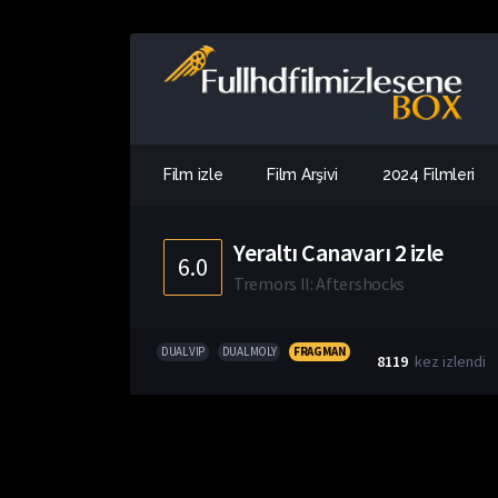
Film izle
Film Arşivi
2024 Filmleri
Yeraltı Canavarı 2 izle
6.0
Tremors II: Aftershocks
DUAL VIP
DUAL MOLY
FRAGMAN
8119
kez izlendi