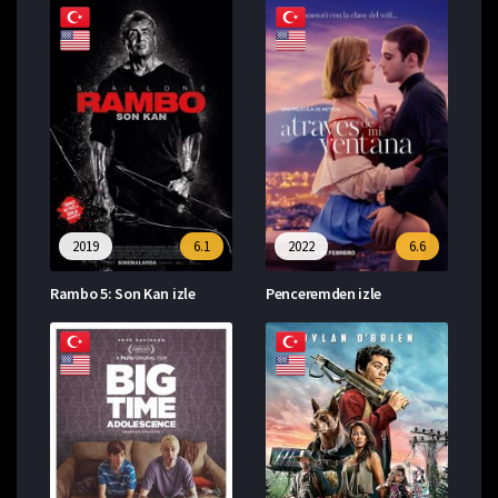
2019
6.1
2022
6.6
Rambo 5: Son Kan izle
Penceremden izle