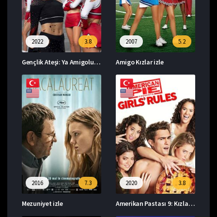
2022
3.8
2007
5.2
Gençlik Ateşi: Ya Amigoluk Ya Ölüm izle
Amigo Kızlar izle
2016
7.3
2020
3.8
Mezuniyet izle
Amerikan Pastası 9: Kızların Kuralları izle