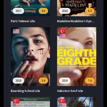
2017
4.0
2018
6.4
Parti Teknesi izle
Madeline Madeline’i Oynuyor izle
2018
5.8
2018
7.4
Boarding School izle
Sekizinci Sınıf izle