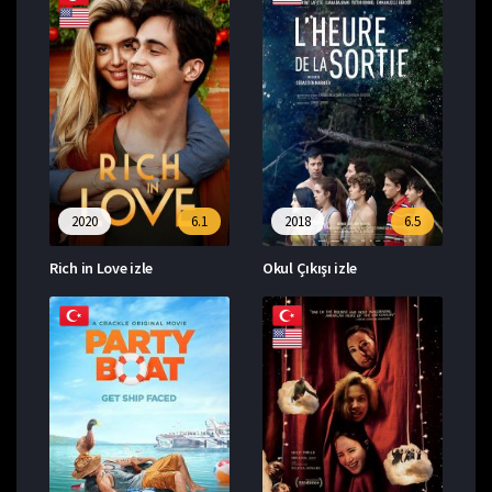
2020
6.1
2018
6.5
Rich in Love izle
Okul Çıkışı izle