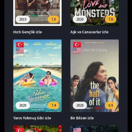
2019
7.0
2020
7.0
Hızlı Gençlik izle
Aşk ve Canavarlar izle
2020
7.4
2020
6.9
Yarın Yokmuş Gibi izle
Bir Bilsen izle