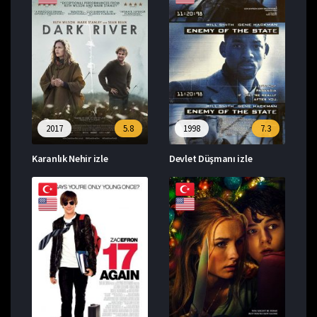
2017
5.8
1998
7.3
Karanlık Nehir izle
Devlet Düşmanı izle