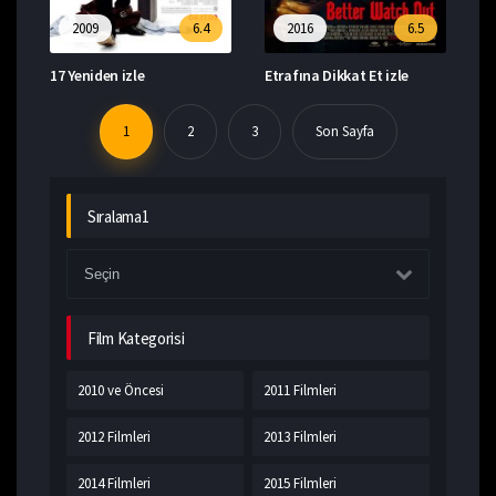
2009
6.4
2016
6.5
17 Yeniden izle
Etrafına Dikkat Et izle
1
2
3
Son Sayfa
Sıralama1
Film Kategorisi
2010 ve Öncesi
2011 Filmleri
2012 Filmleri
2013 Filmleri
2014 Filmleri
2015 Filmleri