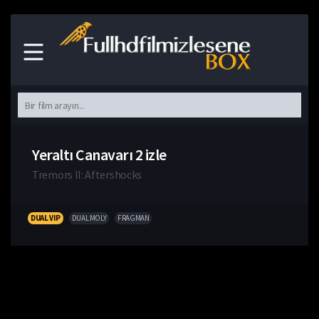
Yeraltı Canavarı 2 izle
Tremors II: Aftershocks
DUAL VIP
DUAL MOLY
FRAGMAN