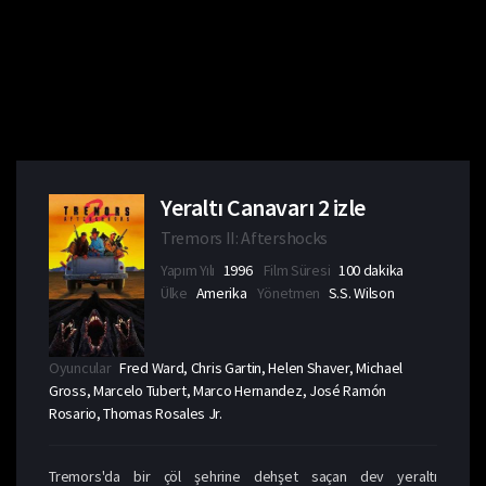
Yeraltı Canavarı 2 izle
Tremors II: Aftershocks
Yapım Yılı
1996
Film Süresi
100 dakika
Ülke
Amerika
Yönetmen
S.S. Wilson
Oyuncular
Fred Ward, Chris Gartin, Helen Shaver, Michael
Gross, Marcelo Tubert, Marco Hernandez, José Ramón
Rosario, Thomas Rosales Jr.
Tremors'da bir çöl şehrine dehşet saçan dev yeraltı