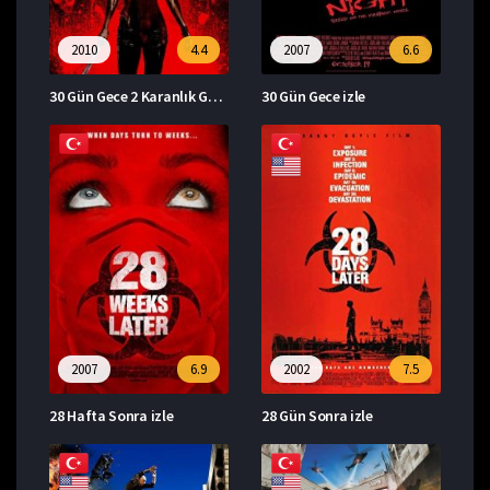
2010
4.4
2007
6.6
30 Gün Gece 2 Karanlık Günler izle
30 Gün Gece izle
2007
6.9
2002
7.5
28 Hafta Sonra izle
28 Gün Sonra izle