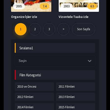
2005
7.4
2003
6.5
Organize İşler izle
Vizontele Tuuba izle
1
2
3
>
Son Sayfa
Sıralama1
Film Kategorisi
2010 ve Öncesi
2011 Filmleri
2012 Filmleri
2013 Filmleri
2014 Filmleri
2015 Filmleri