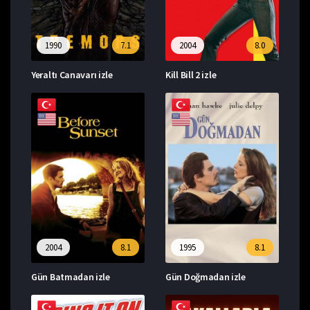
1990
7.1
2004
8.0
Yeraltı Canavarı izle
Kill Bill 2 izle
2004
8.1
1995
8.1
Gün Batmadan izle
Gün Doğmadan izle