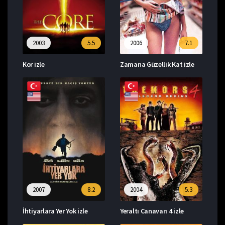
2003
5.5
2006
7.1
Kor izle
Zamana Güzellik Kat izle
2007
8.2
2004
5.3
İhtiyarlara Yer Yok izle
Yeraltı Canavarı 4 izle