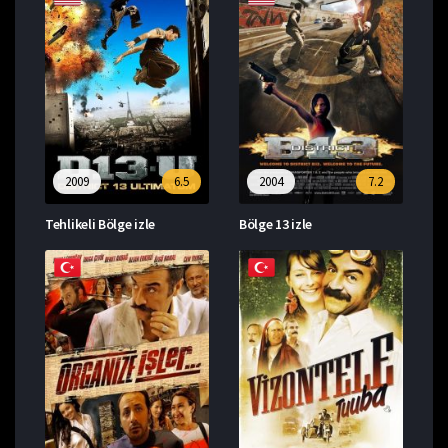
2009
6.5
2004
7.2
Tehlikeli Bölge izle
Bölge 13 izle