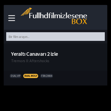
Yeraltı Canavarı 2 izle
Tremors II: Aftershocks
DUAL VIP
DUAL MOLY
FRAGMAN