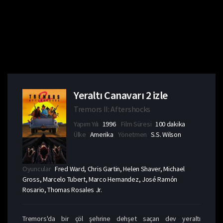
Yeraltı Canavarı 2 izle
Tremors II: Aftershocks
Yapım Yılı
1996
Film Süresi
100 dakika
Ülke
Amerika
Yönetmen
S.S. Wilson
Oyuncular
Fred Ward, Chris Gartin, Helen Shaver, Michael
Gross, Marcelo Tubert, Marco Hernandez, José Ramón
Rosario, Thomas Rosales Jr.
Tremors'da bir çöl şehrine dehşet saçan dev yeraltı