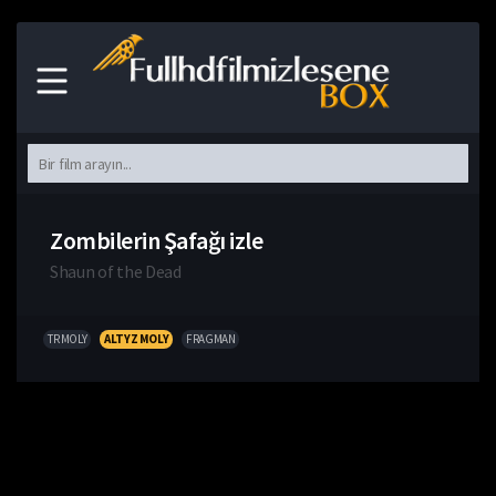
Zombilerin Şafağı izle
Shaun of the Dead
TR MOLY
ALTYZ MOLY
FRAGMAN