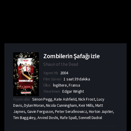
Zombilerin Şafağı izle
Shaun of the Dead
Yapım Yılı
2004
Film Süresi
1 saat 39 dakika
Ülke
İngiltere, Fransa
Yönetmen
Edgar Wright
Oyuncular
Simon Pegg, Kate Ashfield, Nick Frost, Lucy
Davis, Dylan Moran, Nicola Cunningham, Keir Mills, Matt
Jaynes, Gavin Ferguson, Peter Serafinowicz, Horton Jupiter,
Tim Baggaley, Arvind Doshi, Rafe Spall, Sonnell Dadral