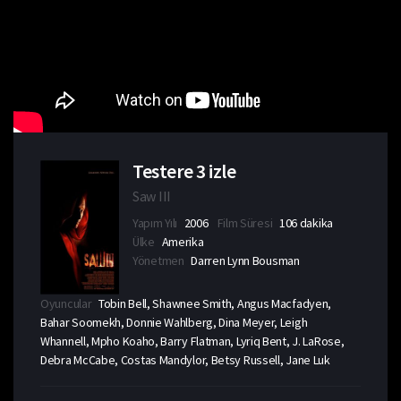
Testere 3 izle
Saw III
Yapım Yılı
2006
Film Süresi
106 dakika
Ülke
Amerika
Yönetmen
Darren Lynn Bousman
Oyuncular
Tobin Bell, Shawnee Smith, Angus Macfadyen,
Bahar Soomekh, Donnie Wahlberg, Dina Meyer, Leigh
Whannell, Mpho Koaho, Barry Flatman, Lyriq Bent, J. LaRose,
Debra McCabe, Costas Mandylor, Betsy Russell, Jane Luk