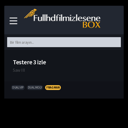
Testere 3 izle
Saw III
DUAL VIP
DUAL MOLY
FRAGMAN