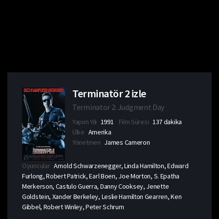
Terminatör 2 izle
Terminator 2: Judgment Day
Yapım Yılı
1991
Film Süresi
137 dakika
Ülke
Amerika
Yönetmen
James Cameron
Oyuncular
Arnold Schwarzenegger, Linda Hamilton, Edward
Furlong, Robert Patrick, Earl Boen, Joe Morton, S. Epatha
Merkerson, Castulo Guerra, Danny Cooksey, Jenette
Goldstein, Xander Berkeley, Leslie Hamilton Gearren, Ken
Gibbel, Robert Winley, Peter Schrum