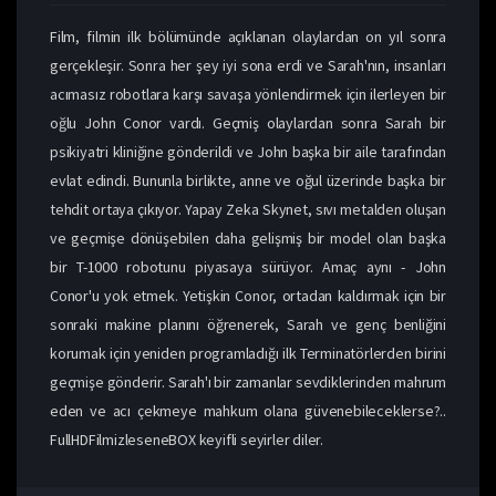
Film, filmin ilk bölümünde açıklanan olaylardan on yıl sonra
gerçekleşir. Sonra her şey iyi sona erdi ve Sarah'nın, insanları
acımasız robotlara karşı savaşa yönlendirmek için ilerleyen bir
oğlu John Conor vardı. Geçmiş olaylardan sonra Sarah bir
psikiyatri kliniğine gönderildi ve John başka bir aile tarafından
evlat edindi. Bununla birlikte, anne ve oğul üzerinde başka bir
tehdit ortaya çıkıyor. Yapay Zeka Skynet, sıvı metalden oluşan
ve geçmişe dönüşebilen daha gelişmiş bir model olan başka
bir T-1000 robotunu piyasaya sürüyor. Amaç aynı - John
Conor'u yok etmek. Yetişkin Conor, ortadan kaldırmak için bir
sonraki makine planını öğrenerek, Sarah ve genç benliğini
korumak için yeniden programladığı ilk Terminatörlerden birini
geçmişe gönderir. Sarah'ı bir zamanlar sevdiklerinden mahrum
eden ve acı çekmeye mahkum olana güvenebileceklerse?..
FullHDFilmizleseneBOX keyifli seyirler diler.