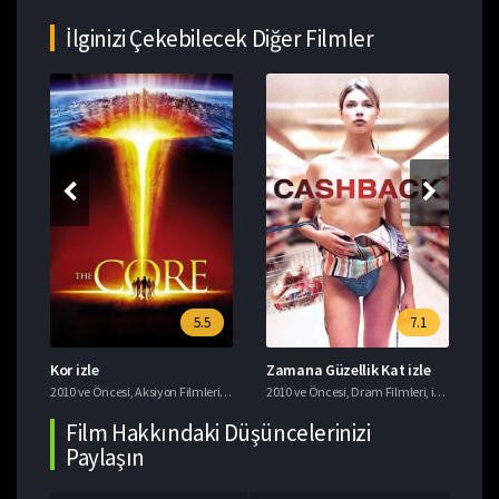
İlginizi Çekebilecek Diğer Filmler
5.5
7.1
Kor izle
Zamana Güzellik Kat izle
İh
i
,
Bilim Kurgu Filmleri
2010 ve Öncesi
,
Dram Filmleri
,
Aksiyon Filmleri
,
imdb 7+ Filmler
,
Bilim Kurgu Filmleri
2010 ve Öncesi
,
Tavsiye Filmler
,
Macera Filmleri
,
Dram Filmleri
,
imdb 7+ Filmler
20
Film Hakkındaki Düşüncelerinizi
Paylaşın