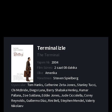
Terminal izle
The Terminal
Yapım Yılı
2004
Film Süresi
2 saat 08 dakika
Ülke
Amerika
Yönetmen
Steven Spielberg
Oyuncular
Tom Hanks, Catherine Zeta-Jones, Stanley Tucci,
Chi McBride, Diego Luna, Barry Shabaka Henley, Kumar
Pallana, Zoe Saldana, Eddie Jones, Jude Ciccolella, Corey
Reynolds, Guillermo Díaz, Rini Bell, Stephen Mendel, Valeriy
Nikolaev