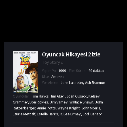
Oyuncak Hikayesi 2 izle
Toy Story 2
Yapım Yılı
1999
Film Süresi
92 dakika
Ülke
Amerika
Yönetmen
John Lasseter, Ash Brannon
Oyuncular
Tom Hanks, Tim Allen, Joan Cusack, Kelsey
Grammer, Don Rickles, Jim Varney, Wallace Shawn, John
Ratzenberger, Annie Potts, Wayne Knight, John Morris,
Laurie Metcalf, Estelle Harris, R. Lee Ermey, Jodi Benson