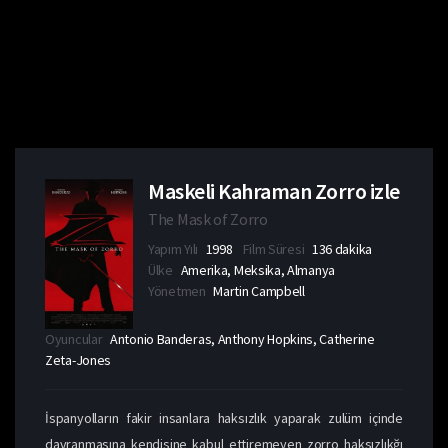
Maskeli Kahraman Zorro izle
The Mask of Zorro
Yapım Yılı
1998
Film Süresi
136 dakika
Ülke
Amerika, Meksika, Almanya
Yönetmen
Martin Campbell
Oyuncular
Antonio Banderas, Anthony Hopkins, Catherine
Zeta-Jones
İspanyolların fakir insanlara haksızlık yaparak zulüm içinde
davranmasına kendisine kabul ettiremeyen zorro haksızlıkğı