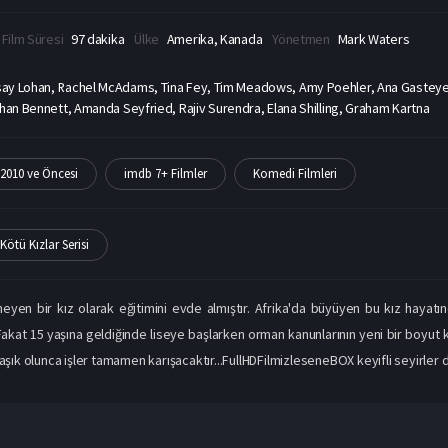
Film Süresi
97 dakika
Ülke
Amerika, Kanada
Yönetmen
Mark Waters
say Lohan, Rachel McAdams, Tina Fey, Tim Meadows, Amy Poehler, Ana Gasteyer,
than Bennett, Amanda Seyfried, Rajiv Surendra, Elana Shilling, Graham Kartna
2010 ve Öncesi
imdb 7+ Filmler
Komedi Filmleri
Kötü Kızlar Serisi
eyen bir kız olarak eğitimini evde almıştır. Afrika'da büyüyen bu kız hayatı
akat 15 yaşına geldiğinde liseye başlarken orman kanunlarının yeni bir boyut ka
aşık olunca işler tamamen karışacaktır...FullHDFilmizleseneBOX keyifli seyirler di