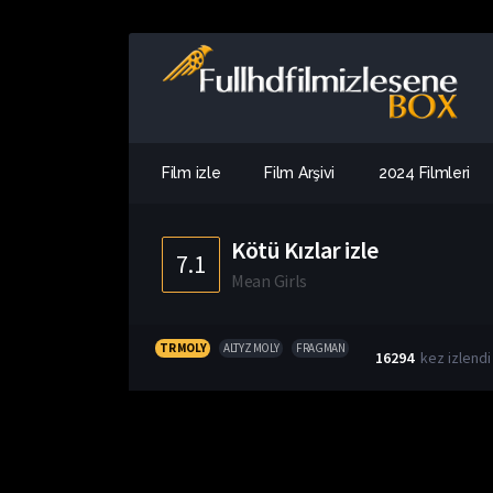
Film izle
Film Arşivi
2024 Filmleri
Kötü Kızlar izle
7.1
Mean Girls
TR MOLY
ALTYZ MOLY
FRAGMAN
16294
kez izlendi