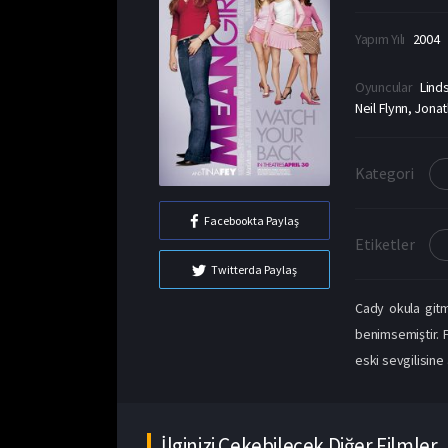
Yapım Yılı
2004
Oyuncular
Lind
Neil Flynn, Jona
Kategori
Facebookta Paylaş
Etiketler
Twitterda Paylaş
Cady okula gitm
benimsemiştir. F
eski sevgilisine 
İlginizi Çekebilecek Diğer Filmler