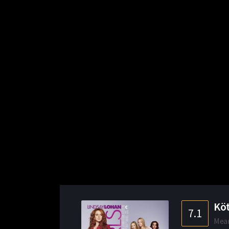
Köt
7.1
Mean