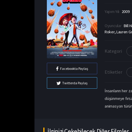
Yapım Yılı
2009
Oyuncular
Bill
Roker, Lauren Gr
Kategori
Facebookta Paylaş
Etiketler
Twitterda Paylaş
İnsanların her 
düşünmeye fırsat
animasyon türünde
İlginizi Çekebilecek Diğer Filmler