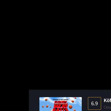
Köf
6.9
Clou