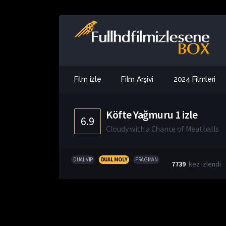
Film izle
Film Arşivi
2024 Filmleri
Köfte Yağmuru 1 izle
6.9
Cloudy with a Chance of Meatballs
DUAL VIP
DUAL MOLY
FRAGMAN
7739
kez izlendi