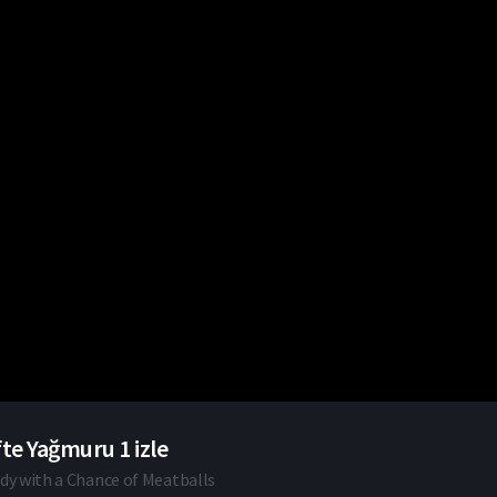
te Yağmuru 1 izle
dy with a Chance of Meatballs