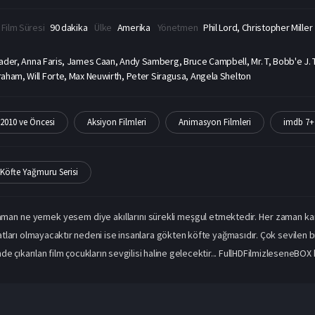
Film Süresi
90 dakika
Ülke
Amerika
Yönetmen
Phil Lord, Christopher Miller
 Hader, Anna Faris, James Caan, Andy Samberg, Bruce Campbell, Mr. T, Bobb'e J. T
aham, Will Forte, Max Neuwirth, Peter Siragusa, Angela Shelton
2010 ve Öncesi
Aksiyon Filmleri
Animasyon Filmleri
imdb 7+ 
Köfte Yağmuru Serisi
zaman ne yemek yesem diye akıllarını sürekli meşgul etmektedir. Her zaman ka
ları olmayacaktır nedeni ise insanlara gökten köfte yağmasıdır. Çok sevilen b
 çıkarılan film çocukların sevgilisi haline gelecektir... FullHDFilmizleseneBOX ke