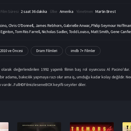
Film Süresi
2 saat 36 dakika
Ülke
Amerika
Yönetmen
Martin Brest
acino, Chris O'Donnell, James Rebhorn, Gabrielle Anwar, Philip Seymour Hoffman
 Eginton, Tom Riis Farrell, Nicholas Sadler, Todd Louiso, Matt Smith, Gene Canfi
2010 ve Öncesi
Dram Filmleri
imdb 7+ Filmler
 olarak değerlendirilen 1992 yapımlı filmin baş rol oyuncusu Al Pacino'dur.
ir adama, bakıcılık yapmaya razı olur ama iş, umduğu kadar kolay değildir. Ned
ı vardır...FullHDFilmizleseneBOX keyifli seyirler diler.