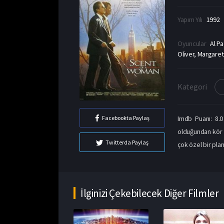
Yapım Yılı
1992
Oyuncular
Al P
Oliver, Margaret
Kategori
Facebookta Paylaş
Imdb Puanı: 8.0
olduğundan kör b
Twitterda Paylaş
çok özel bir plan
İlginizi Çekebilecek Diğer Filmler