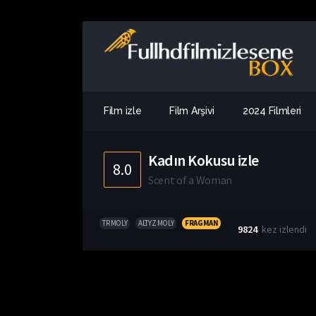
Film izle
Film Arşivi
2024 Filmleri
Kadın Kokusu izle
8.0
Scent of a Woman
TR MOLY
ALTYZ MOLY
FRAGMAN
9824
kez izlendi