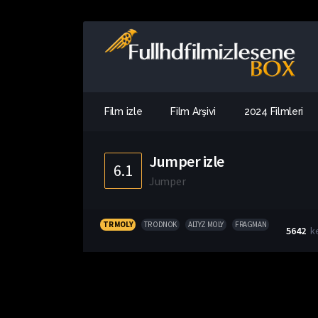
Film izle
Film Arşivi
2024 Filmleri
Jumper izle
6.1
Jumper
TR MOLY
TR ODNOK
ALTYZ MOLY
FRAGMAN
5642
k