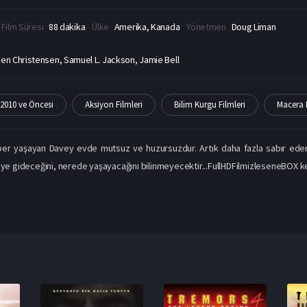
Film Süresi
88 dakika
Ülke
Amerika, Kanada
Yönetmen
Doug Liman
en Christensen, Samuel L. Jackson, Jamie Bell
2010 ve Öncesi
Aksiyon Filmleri
Bilim Kurgu Filmleri
Macera F
aber yaşayan Davey evde mutsuz ve huzursuzdur. Artık daha fazla sabır e
eye gideceğini, nerede yaşayacağını bilinmeyecektir...FullHDFilmizleseneBOX keyi