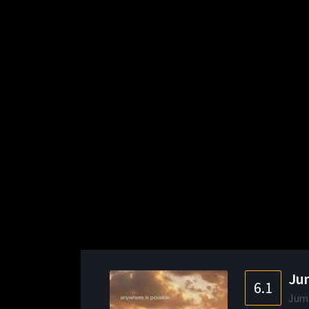
Jum
6.1
Jum