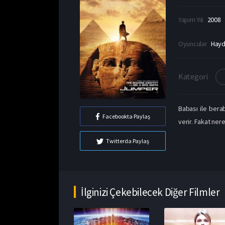
Yapım Yılı
2008
Oyuncular
Hayd
Kategori
Babası ile ber
Facebookta Paylaş
verir. Fakat ner
Twitterda Paylaş
İlginizi Çekebilecek Diğer Filmler