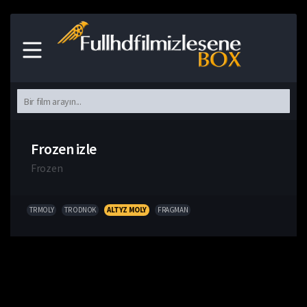
Frozen izle
Frozen
TR MOLY
TR ODNOK
ALTYZ MOLY
FRAGMAN