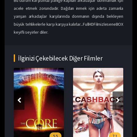
Bu durum karşısında paniğe kapılan arkadaşlar donmamak için
acele etmek zorundadır. Dağdan inmek için adeta zamanla
yarışan arkadaşlar karşılarında donmanın dışında bekleyen
büyük tehlikelerle karşı karşıya kalırlar...FullHDFilmizleseneBOX
keyifli seyirler diler.
İlginizi Çekebilecek Diğer Filmler
5.5
7.1