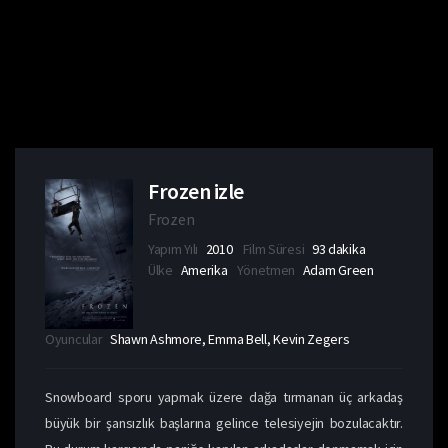
Frozen izle
Frozen
Yapım Yılı
2010
Film Süresi
93 dakika
Ülke
Amerika
Yönetmen
Adam Green
Oyuncular
Shawn Ashmore, Emma Bell, Kevin Zegers
Snowboard sporu yapmak üzere dağa tırmanan üç arkadaş
büyük bir şansızlık başlarına gelince telesiyejin bozulacaktır.