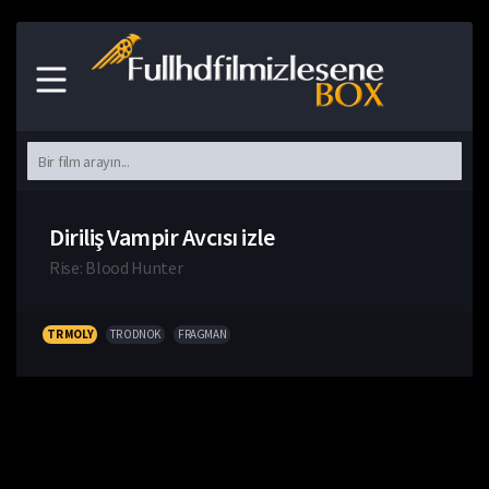
Diriliş Vampir Avcısı izle
Rise: Blood Hunter
TR MOLY
TR ODNOK
FRAGMAN