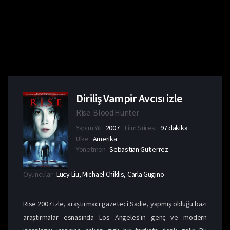
Diriliş Vampir Avcısı izle
Rise: Blood Hunter
Yapım Yılı
2007
Film Süresi
97 dakika
Ülke
Amerika
Yönetmen
Sebastian Gutierrez
Oyuncular
Lucy Liu, Michael Chiklis, Carla Gugino
Rise 2007 izle, araştırmacı gazeteci Sadie, yapmış olduğu bazı
araştırmalar esnasında Los Angeles'ın genç ve modern