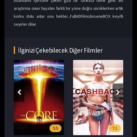
insanlarını içerisine çeken gizli bir tarikata denk gelir. Bu
araştırma onun hayatını farklı bir yöne doğru sürüklerken artık
korku dolu anlar onu bekler...FullHDFilmizleseneBOX keyifli
seyirler diler.
İlginizi Çekebilecek Diğer Filmler
5.5
7.1