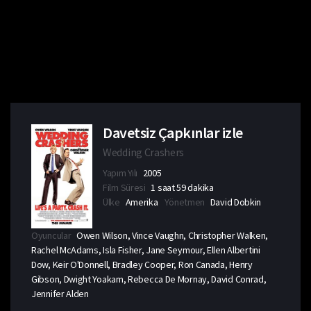
Davetsiz Çapkınlar izle
Wedding Crashers
Yapım Yılı
2005
Film Süresi
1 saat 59 dakika
Ülke
Amerika
Yönetmen
David Dobkin
Oyuncular
Owen Wilson, Vince Vaughn, Christopher Walken,
Rachel McAdams, Isla Fisher, Jane Seymour, Ellen Albertini
Dow, Keir O'Donnell, Bradley Cooper, Ron Canada, Henry
Gibson, Dwight Yoakam, Rebecca De Mornay, David Conrad,
Jennifer Alden