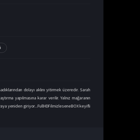
i
dıklarından dolayı aklını yitirmek üzeredir. Sarah
aştırma yapılmasına karar verilir. Yalnız mağaranın
raya yeniden giriyor...FullHDFilmizleseneBOX keyifli