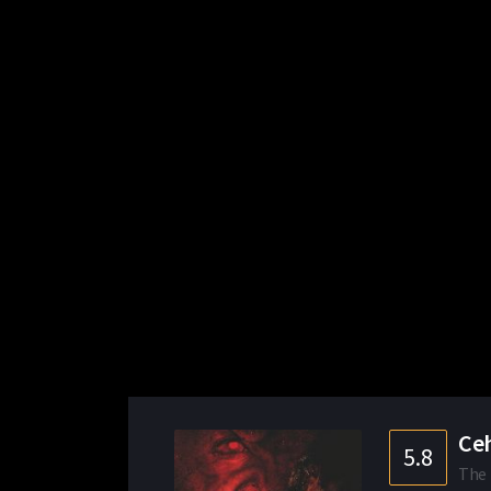
Ceh
5.8
The 