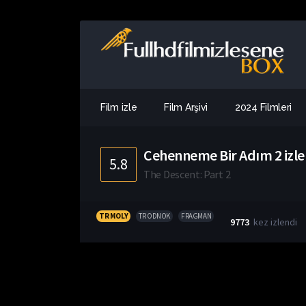
Film izle
Film Arşivi
2024 Filmleri
Cehenneme Bir Adım 2 izle
5.8
The Descent: Part 2
TR MOLY
TR ODNOK
FRAGMAN
9773
kez izlendi