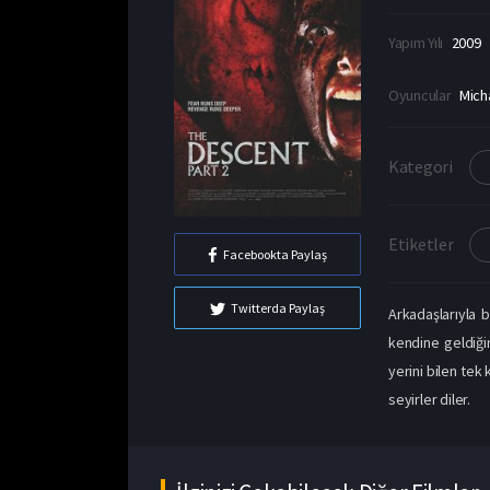
Yapım Yılı
2009
Oyuncular
Mich
Kategori
Etiketler
Facebookta Paylaş
Twitterda Paylaş
Arkadaşlarıyla b
kendine geldiğin
yerini bilen tek
seyirler diler.