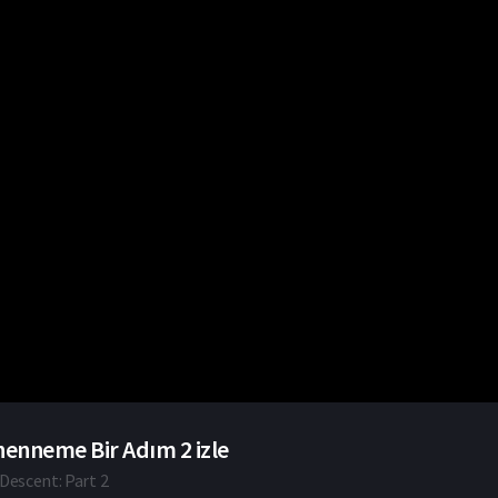
enneme Bir Adım 2 izle
Descent: Part 2