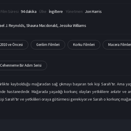
Film Süresi
94 dakika
Ülke
İngiltere
Yönetmen
Jon Harris
ael J. Reynolds, Shauna Macdonald, Jessika Williams
2010 ve Öncesi
Gerilim Filmleri
Korku Filmleri
Macera Filmler
Cehenneme Bir Adım Serisi
irlikte kaybolduğu mağaradan sağ çıkmayı başaran tek kişi Sarah'tır. Ama yaşa
de hastanededir. Mağarada yaşadığı korkunç olayları yetkililere anlatır ve ar
 kişi Sarah'tır ve yetkilileri oraya götürmesi gerekiyor.ve Sarah o korkunç mağa