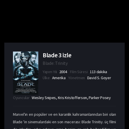
Blade 3 izle
Blade: Trinity
Yapım Yılı
2004
Film Süresi
113 dakika
Ülke
Amerika
Yönetmen
David S. Goyer
Oyuncular
Wesley Snipes, Kris Kristofferson, Parker Posey
Marvel'ın en popüler ve en karanlık kahramanlarından biri olan
Blade 'in sinemalardaki en son macerası: Blade Trinitiy. üç filmi