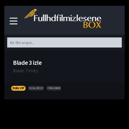
Blade 3 izle
Blade: Trinity
DUAL VIP
DUAL MOLY
FRAGMAN