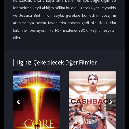
de izledim. arka arkaya. ama benim en çok beğendiğim ve
izlemekten keyif aldığım bölüm bu oldu. gerek Ryan Reynolds
ve Jessica Biel 'ın olmasıyla, gerekse komedinin dozajının
artırılmasıyla benim favorilerim arasına girdi bile. ilk iki film
birbirine benziyor... FullHDFilmizleseneBOX keyifli seyirler
diler.
İlginizi Çekebilecek Diğer Filmler