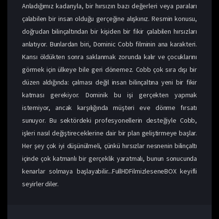
Anladığımız kadarıyla, bir hırsızın bazı değerleri veya paraları
çalabilen bir insan olduğu gerçeğine alışkınız. Resmin konusu,
doğrudan bilinçaltından bir kişiden bir fikir çalabilen hırsızları
anlatıyor. Bunlardan biri, Dominic Cobb filminin ana karakteri.
Karısı öldükten sonra saklanmak zorunda kalır ve çocuklarını
görmek için ülkeye bile geri dönemez. Cobb çok sıra dışı bir
düzen aldığında: çalması değil insan bilinçaltına yeni bir fikir
katması gerekiyor. Dominik bu işi gerçekten yapmak
istemiyor, ancak karşılığında müşteri eve dönme fırsatı
sunuyor. Bu sektördeki profesyonellerin desteğiyle Cobb,
işleri nasıl değiştireceklerine dair bir plan geliştirmeye başlar.
Her şey çok iyi düşünülmeli, çünkü hırsızlar nesnenin bilinçaltı
içinde çok katmanlı bir gerçeklik yaratmalı, bunun sonucunda
kenarlar solmaya başlayabilir...FullHDFilmizleseneBOX keyifli
seyirler diler.