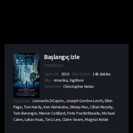
Başlangıç izle
Inception
Yapım Yılı
2010
Film Süresi
148 dakika
Ülke
Amerika, İngiltere
Yönetmen
Christopher Nolan
Oyuncular
Leonardo DiCaprio, Joseph Gordon-Levitt, Ellen
Page, Tom Hardy, Ken Watanabe, Dileep Rao, Cillian Murphy,
Tom Berenger, Marion Cotillard, Pete Postlethwaite, Michael
Caine, Lukas Haas, Tai-Li Lee, Claire Geare, Magnus Nolan