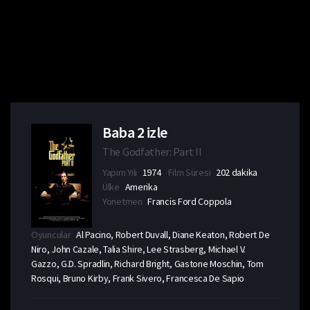
Baba 2 izle
The Godfather: Part II
Yapım Yılı
1974
Film Süresi
202 dakika
Ülke
Amerika
Yönetmen
Francis Ford Coppola
Oyuncular
Al Pacino, Robert Duvall, Diane Keaton, Robert De
Niro, John Cazale, Talia Shire, Lee Strasberg, Michael V.
Gazzo, G.D. Spradlin, Richard Bright, Gastone Moschin, Tom
Rosqui, Bruno Kirby, Frank Sivero, Francesca De Sapio