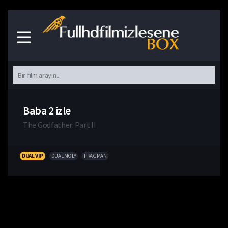
Baba 2 izle
The Godfather: Part II
DUAL VIP
DUAL MOLY
FRAGMAN