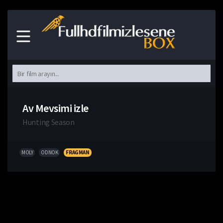
Av Mevsimi izle
Hunting Season
MOLY
ODNOK
FRAGMAN