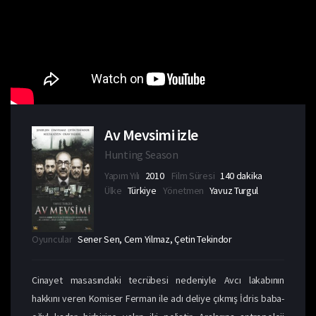
Av Mevsimi izle
Hunting Season
Yapım Yılı
2010
Film Süresi
140 dakika
Ülke
Türkiye
Yönetmen
Yavuz Turgul
Oyuncular
Sener Sen, Cem Yilmaz, Çetin Tekindor
Cinayet masasındaki tecrübesi nedeniyle Avcı lakabının
hakkını veren Komiser Ferman ile adı deliye çıkmış İdris baba-