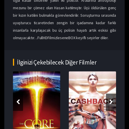
oğul kadar birbirine yakın iki polistir. Aralarına antropoloji
mezunu bir çömez olan Hasan katılmıştır. Üçü öldürülen genç
bir kızın katilini bulmakla görevlendirilir. Soruşturma sırasında
uyuşturucu ticaretinden zengin bir işadamına kadar farklı
insanlarla karşılaşacak bu üç polisin hayatı artık eskisi gibi
olmayacaktır. ..FullHDFilmizleseneBOX keyifli seyirler diler.
İlginizi Çekebilecek Diğer Filmler