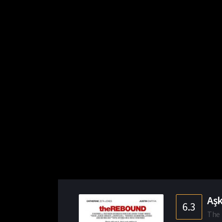
Aşk
6.3
The