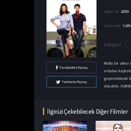
Yapım Yılı
2009
Oyuncular
Cath
Kategori
Mutlu bir ailesi
Facebookta Paylaş
ortadan kaybolac
geçirmektedir. 
Twitterda Paylaş
olacaktır...FullH
İlginizi Çekebilecek Diğer Filmler