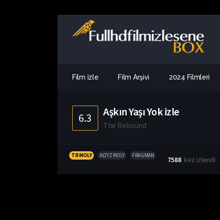
Film izle
Film Arşivi
2024 Filmleri
Aşkın Yaşı Yok izle
6.3
The Rebound
TR MOLY
ALTYZ MOLY
FRAGMAN
7588
kez izlendi