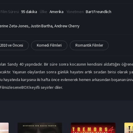
Film Süresi
95 dakika
Ülke
Amerika
Yönetmen
Bart Freundlich
erine Zeta-Jones, Justin Bartha, Andrew Cherry
2010 ve Öncesi
Komedi Filmleri
Romantik Filmler
 olan Sandy 40 yaşındadır. Bir süre sonra kocasının kendisini aldattığını öğr
aktır. Yaşanan olaylardan sonra günlük hayatını artık sıradan birisi olarak y
Bu hayatında karşısına iki hafta önce evlenerek hemen arkasından boşanan üniv
DFilmizleseneBOX keyifli seyirler diler.