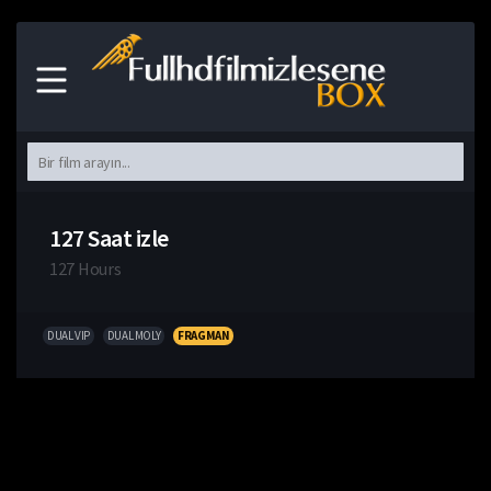
127 Saat izle
127 Hours
DUAL VIP
DUAL MOLY
FRAGMAN