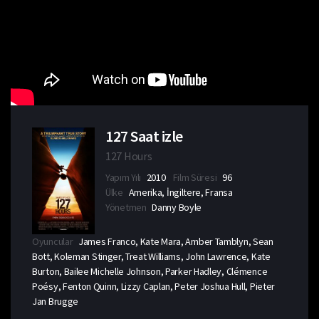
127 Saat izle
127 Hours
Yapım Yılı
2010
Film Süresi
96
Ülke
Amerika, İngiltere, Fransa
Yönetmen
Danny Boyle
Oyuncular
James Franco, Kate Mara, Amber Tamblyn, Sean
Bott, Koleman Stinger, Treat Williams, John Lawrence, Kate
Burton, Bailee Michelle Johnson, Parker Hadley, Clémence
Poésy, Fenton Quinn, Lizzy Caplan, Peter Joshua Hull, Pieter
Jan Brugge