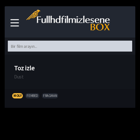
Toz izle
Dust
MOLY
FEMBED
FRAGMAN