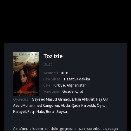
Toz izle
Dust
Yapım Yılı
2016
Film Süresi
1 saat 54 dakika
Ülke
Türkiye, Afghanistan
Yönetmen
Gozde Kural
Oyuncular
Sayeed Masud Ahmadi, Erkan Akbulut, Haji Gul
Aser, Muhammed Cangören, Abdul Qadir Farookh, Öykü
Karayel, Faqir Nabi, Beran Soysal
Azra’nın, ailesinin sır dolu geçmişinin izini sürerken; savaşın