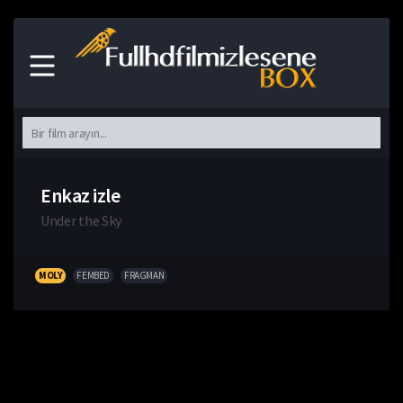
Enkaz izle
Under the Sky
MOLY
FEMBED
FRAGMAN