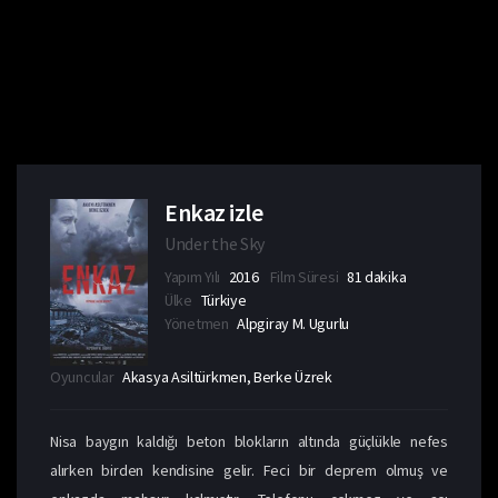
Enkaz izle
Under the Sky
Yapım Yılı
2016
Film Süresi
81 dakika
Ülke
Türkiye
Yönetmen
Alpgiray M. Ugurlu
Oyuncular
Akasya Asiltürkmen, Berke Üzrek
Nisa baygın kaldığı beton blokların altında güçlükle nefes
alırken birden kendisine gelir. Feci bir deprem olmuş ve