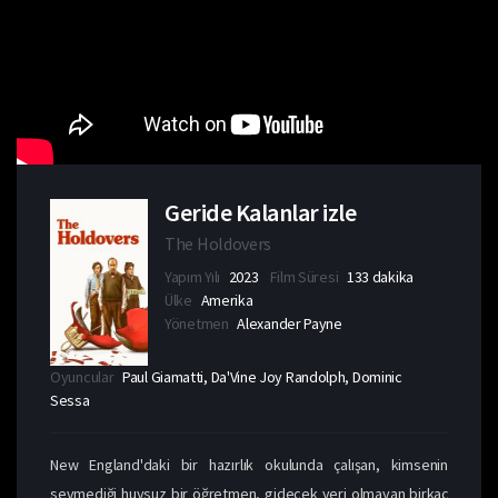
Geride Kalanlar izle
The Holdovers
Yapım Yılı
2023
Film Süresi
133 dakika
Ülke
Amerika
Yönetmen
Alexander Payne
Oyuncular
Paul Giamatti, Da'Vine Joy Randolph, Dominic
Sessa
New England'daki bir hazırlık okulunda çalışan, kimsenin
sevmediği huysuz bir öğretmen, gidecek yeri olmayan birkaç