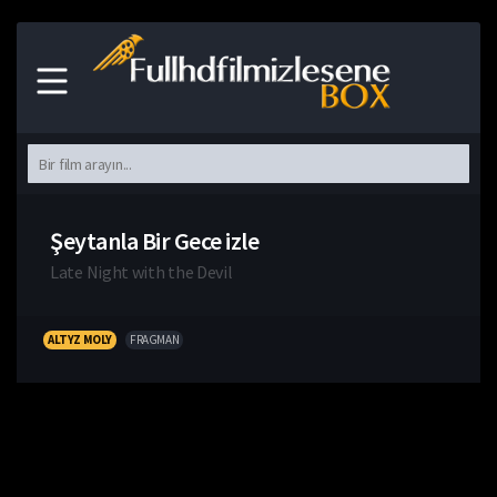
Şeytanla Bir Gece izle
Late Night with the Devil
ALTYZ MOLY
FRAGMAN