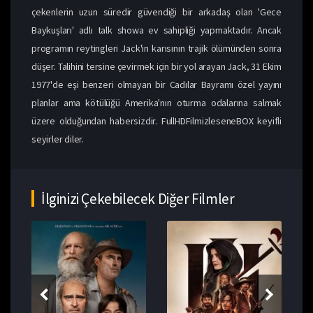
çekenlerin uzun süredir güvendiği bir arkadaş olan 'Gece
Baykuşları' adlı talk showa ev sahipliği yapmaktadır. Ancak
programın reytingleri Jack'in karısının trajik ölümünden sonra
düşer. Talihini tersine çevirmek için bir yol arayan Jack, 31 Ekim
1977'de eşi benzeri olmayan bir Cadılar Bayramı özel yayını
planlar ama kötülüğü Amerika'nın oturma odalarına salmak
üzere olduğundan habersizdir. FullHDFilmizleseneBOX keyifli
seyirler diler.
İlginizi Çekebilecek Diğer Filmler