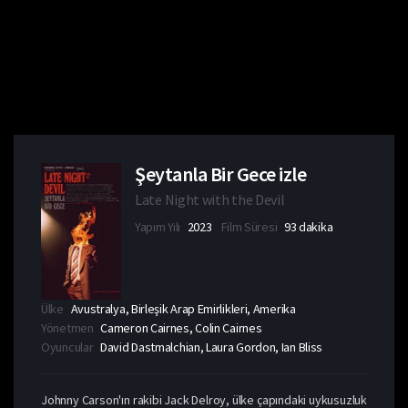
Şeytanla Bir Gece izle
Late Night with the Devil
Yapım Yılı
2023
Film Süresi
93 dakika
Ülke
Avustralya, Birleşik Arap Emirlikleri, Amerika
Yönetmen
Cameron Cairnes, Colin Cairnes
Oyuncular
David Dastmalchian, Laura Gordon, Ian Bliss
Johnny Carson'ın rakibi Jack Delroy, ülke çapındaki uykusuzluk