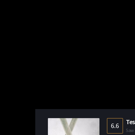
Tes
6.6
Saw 