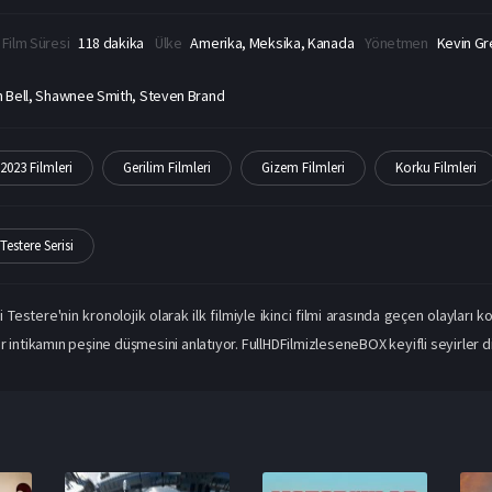
Film Süresi
118 dakika
Ülke
Amerika, Meksika, Kanada
Yönetmen
Kevin Gr
n Bell, Shawnee Smith, Steven Brand
2023 Filmleri
Gerilim Filmleri
Gizem Filmleri
Korku Filmleri
Testere Serisi
i Testere'nin kronolojik olarak ilk filmiyle ikinci filmi arasında geçen olayları
r intikamın peşine düşmesini anlatıyor. FullHDFilmizleseneBOX keyifli seyirler di