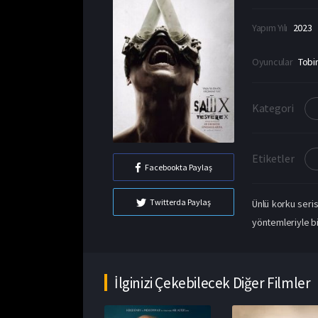
Yapım Yılı
2023
Oyuncular
Tobi
Kategori
Etiketler
Facebookta Paylaş
Twitterda Paylaş
Ünlü korku seris
yöntemleriyle bi
İlginizi Çekebilecek Diğer Filmler