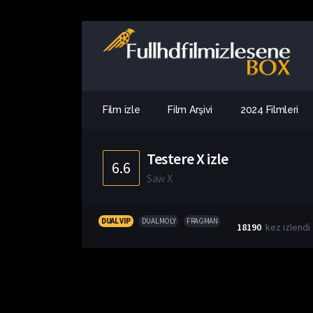
Film izle
Film Arşivi
2024 Filmleri
Testere X izle
6.6
Saw X
DUAL VIP
DUAL MOLY
FRAGMAN
18190
kez izlendi