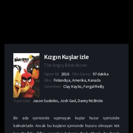
Kızgın Kuşlar izle
The Angry Birds Movie
Yapım Yılı
2016
Film Süresi
97 dakika
Ülke
Finlandiya, Amerika, Kanada
Yönetmen
Clay Kaytis, Fergal Reilly
Oyuncular
Jason Sudeikis, Josh Gad, Danny McBride
Bir ada içerisinde uçamayan kuşlar huzur içerisinde
kalmaktadır. Ancak bu kuşların içerisinde huzuru olmayan tek