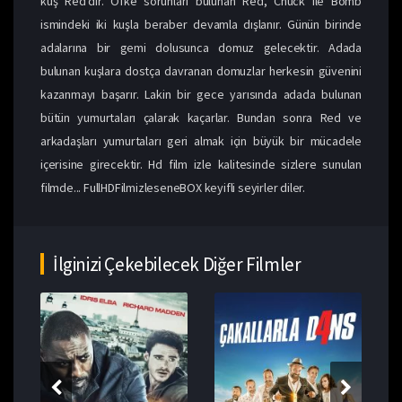
kuş Red'dir. Öfke sorunları bulunan Red, Chuck ile Bomb
ismindeki iki kuşla beraber devamla dışlanır. Günün birinde
adalarına bir gemi dolusunca domuz gelecektir. Adada
bulunan kuşlara dostça davranan domuzlar herkesin güvenini
kazanmayı başarır. Lakin bir gece yarısında adada bulunan
bütün yumurtaları çalarak kaçarlar. Bundan sonra Red ve
arkadaşları yumurtaları geri almak için büyük bir mücadele
içerisine girecektir. Hd film izle kalitesinde sizlere sunulan
filmde... FullHDFilmizleseneBOX keyifli seyirler diler.
İlginizi Çekebilecek Diğer Filmler