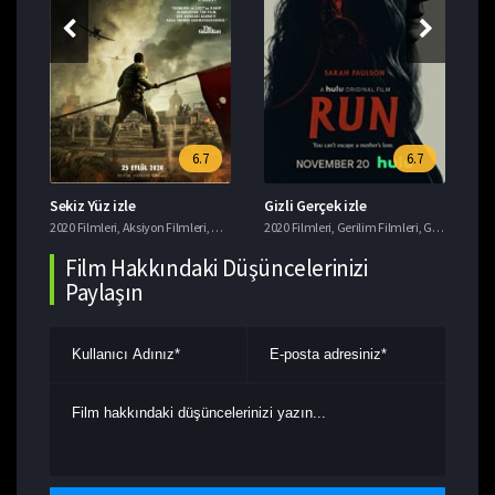
6.7
6.7
Sekiz Yüz izle
Gizli Gerçek izle
Bu
Dram Filmleri
2020 Filmleri
,
Hint Filmleri
,
Aksiyon Filmleri
,
imdb 7+ Filmler
,
Dram Filmleri
,
Macera Filmleri
2020 Filmleri
,
Tarih Filmleri
,
Gerilim Filmleri
,
Gizem Filmleri
202
Film Hakkındaki Düşüncelerinizi
Paylaşın