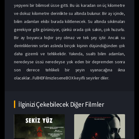
yepyeni bir bilimsel üsse gitti. Bu üs karadan on üç kilometre
ve dokuz kilometre derinlikte su altında bulunur. Bir ay içinde,
bilim adamları ekibi burada kilitlenecek. Su altında sıkılmaları
gerekiyor gibi görünüyor, çünkü orada çok sakin, çok huzurlu.
Bir ay boyunca hiçbir şey olmaz ve tek şey iştir. Ancak su
derinliklerinin sırları aslında birçok kişinin düşündüğünden çok
daha gizemli ve tehlikelidir. Yakında, sualtı bilim adamları,
neredeyse üssü neredeyse yok eden bir depremden sonra
son derece tehlikeli bir şeyin uyanacağına ikna
olacaklar...FullHDFilmizleseneBOX keyifli seyirler diler.
İlginizi Çekebilecek Diğer Filmler