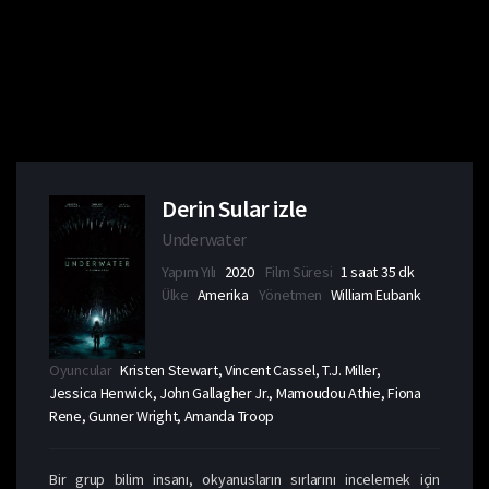
Derin Sular izle
Underwater
Yapım Yılı
2020
Film Süresi
1 saat 35 dk
Ülke
Amerika
Yönetmen
William Eubank
Oyuncular
Kristen Stewart, Vincent Cassel, T.J. Miller,
Jessica Henwick, John Gallagher Jr., Mamoudou Athie, Fiona
Rene, Gunner Wright, Amanda Troop
Bir grup bilim insanı, okyanusların sırlarını incelemek için