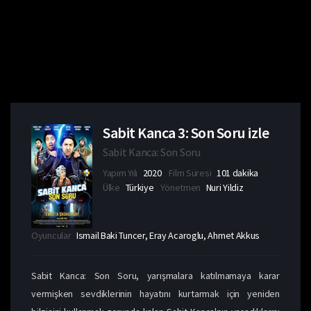
Sabit Kanca 3: Son Soru izle
Sabit Kanca: Son Soru
Yapım Yılı
2020
Film Süresi
101 dakika
Ülke
Türkiye
Yönetmen
Nuri Yildiz
Oyuncular
Ismail Baki Tuncer, Eray Acaroglu, Ahmet Akkus
Sabit Kanca: Son Soru, yarışmalara katılmamaya karar
vermişken sevdiklerinin hayatını kurtarmak için yeniden