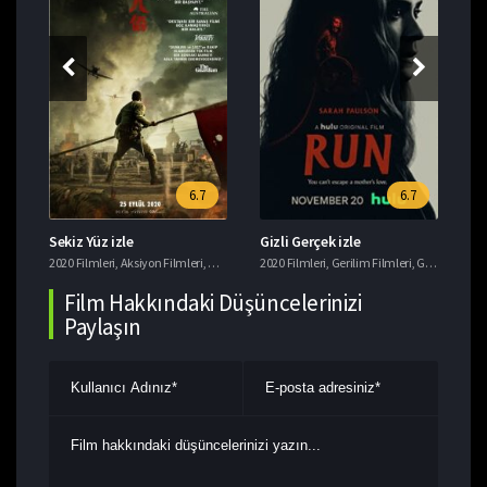
6.7
6.7
Sekiz Yüz izle
Gizli Gerçek izle
Bu
ler
,
,
Komedi Filmleri
Macera Filmleri
2020 Filmleri
,
Macera Filmleri
,
Aksiyon Filmleri
,
Dram Filmleri
2020 Filmleri
,
Tarih Filmleri
,
Gerilim Filmleri
,
Gizem Filmleri
202
Film Hakkındaki Düşüncelerinizi
Paylaşın