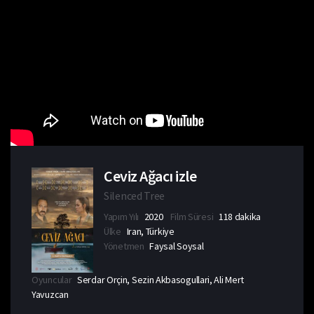
Ceviz Ağacı izle
Silenced Tree
Yapım Yılı
2020
Film Süresi
118 dakika
Ülke
Iran, Türkiye
Yönetmen
Faysal Soysal
Oyuncular
Serdar Orçin, Sezin Akbasogullari, Ali Mert
Yavuzcan