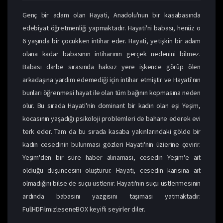
Genç bir adam olan Hayati, Anadolu'nun bir kasabasında
edebiyat öğretmenliği yapmaktadır. Hayati'ni babası, henüz o
6 yaşında bir çocukken intihar eder. Hayati, yetişkin bir adam
olana kadar babasının intiharının gerçek nedenini bilmez.
Babası darbe sırasında haksız yere işkence görüp ölen
arkadaşına yardım edemediği için intihar etmiştir ve Hayati'nın
bunları öğrenmesi hayat ile olan tüm bağının kopmasına neden
olur. Bu sırada Hayati'nin dominant bir kadın olan eşi Yeşim,
kocasının yaşadığı psikoloji problemleri de bahane ederek evi
terk eder. Tam da bu sırada kasaba yakınlarındaki gölde bir
kadın cesedinin bulunması gözleri Hayati'nin üzierine çevirir.
Yeşim'den bir süre haber alınaması, cesedin Yeşim'e ait
oldıuğu düşüncesini oluşturur. Hayati, cesedin karısına ait
olmadığını bilse de suçu üstlenir. Hayati'nin suçu üstlenmesinin
ardında babasını yazgısını taşıması yatmaktadır.
FullHDFilmizleseneBOX keyifli seyirler diler.