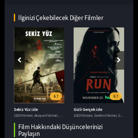
İlginizi Çekebilecek Diğer Filmler
6.7
6.7
Sekiz Yüz izle
Gizli Gerçek izle
Bu
ler
,
,
Komedi Filmleri
Macera Filmleri
2020 Filmleri
,
Macera Filmleri
,
Aksiyon Filmleri
,
Dram Filmleri
2020 Filmleri
,
Tarih Filmleri
,
Gerilim Filmleri
,
Gizem Filmleri
202
Film Hakkındaki Düşüncelerinizi
Paylaşın