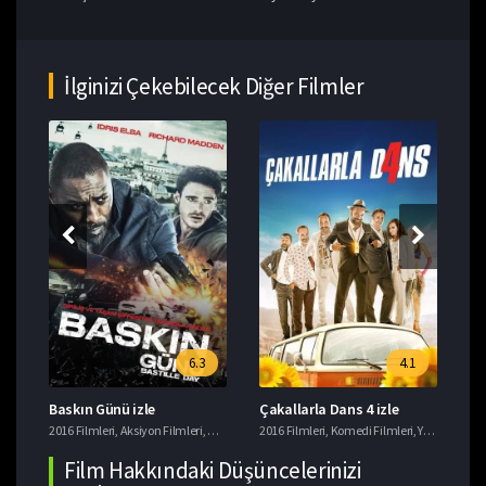
İlginizi Çekebilecek Diğer Filmler
6.3
4.1
Baskın Günü izle
Çakallarla Dans 4 izle
Ja
2016 Filmleri
,
Aksiyon Filmleri
,
Dram Filmleri
2016 Filmleri
,
Suç Filmleri
,
Komedi Filmleri
,
Yerli Filmler
201
Film Hakkındaki Düşüncelerinizi