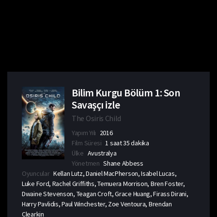
Bilim Kurgu Bölüm 1: Son
Savaşçı izle
The Osiris Child
Yapım Yılı
2016
Film Süresi
1 saat 35 dakika
Ülke
Avustralya
Yönetmen
Shane Abbess
Oyuncular
Kellan Lutz, Daniel MacPherson, Isabel Lucas,
Luke Ford, Rachel Griffiths, Temuera Morrison, Bren Foster,
Dwaine Stevenson, Teagan Croft, Grace Huang, Firass Dirani,
Harry Pavlidis, Paul Winchester, Zoe Ventoura, Brendan
Clearkin