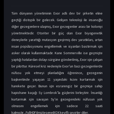
Tüm dünyanın yönetiminin Exor adlı dev bir şirketin eline
geçtiği distopik bir gelecek. Gelişen teknoloji ile insanoğlu
diğer gezegenlere ulaşmış, Exor gezegenler arası bir koloniyi
yönetmektedir. Otoriter bir güç olan Exor biyogenetik
deneylerle yarattığı mutasyon geçirmiş dev yaratıkları, artan
insan popülasyonunu engellemek ve isyanları bastırmak için
asker olarak kullanmaktadır. Kane Sommerville ise geçmişte
yaptığı hatalardan dolayı sürgüne gönderilmiş, Exor için çalışan
bir pilottur. Küresel kriz nedeniyle Exor’un bazı gezegenlerde
nüfusu yok etmeyi planladığını öğrenince, gezegenin
başkentinde yaşayan 11 yaşındaki kızını kurtarmak için
harekete geçer. Bunun için esrarengiz bir geçmişe sahip
hapishane kaçağı Sy Lombrok’la güçlerini birleştirir. İnsanlığı
kurtarmak için savaşan Sy’ın gezegendeki nüfusun yok
olmasını engellemek için sadece 22 saati
kalmıştır...FullHDFilmizleseneBOX keyifli seyirler diler.