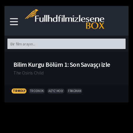
Bilim Kurgu Bölüm 1: Son Savaşçı izle
The Osiris Child
TR MOLY
TR ODNOK
ALTYZ MOLY
FRAGMAN