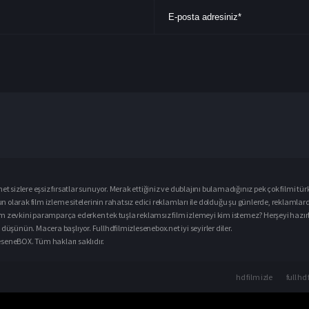
et sizlere eşsiz fırsatlar sunuyor. Merak ettiğiniz ve dublajını bulamadığınız pek çok filmi
tür
ğun olarak
film izle
me sitelerinin rahatsız edici reklamları ile dolduğu şu günlerde, reklamlar
m zevkini paramparça ederken tek tuşla reklamsız film izlemeyi kim istemez? Herşeyi hazırlay
düşünün. Macera başlıyor. Fullhdfilmizlesenebox.net iyi seyirler diler.
zleseneBOX. Tüm hakları saklıdır.
hd film izle
full hd 