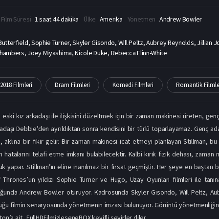
Film Süresi
1 saat 44 dakika
Ülke
Amerika
Yönetmen
Andrew Bowler
utterfield, Sophie Turner, Skyler Gisondo, Will Peltz, Aubrey Reynolds, Jillian 
 Chambers, Joey Miyashima, Nicole Duke, Rebecca Flinn-White
2018 Filmleri
Dram Filmleri
Komedi Filmleri
Romantik Filmle
 eski kız arkadaşı ile ilişkisini düzeltmek için bir zaman makinesi üreten, gen
kadaşı Debbie’den ayrıldıktan sonra kendisini bir türlü toparlayamaz. Genç ada
n, aklına bir fikir gelir. Bir zaman makinesi icat etmeyi planlayan Stillman, bu
atalarını telafi etme imkanı bulabilecektir. Kalbi kırık fizik dehası, zaman 
 yapar. Stillman’ın eline inanılmaz bir fırsat geçmiştir. Her şeye en baştan ba
Thrones’un yıldızı Sophie Turner ve Hugo, Uzay Oyunları filmleri ile tanınan
unda Andrew Bowler oturuyor. Kadrosunda Skyler Gisondo, Will Peltz, Aubr
uğu filmin senaryosunda yönetmenin imzası bulunuyor. Görüntü yönetmenliğini L
n’a ait...FullHDFilmizleseneBOX keyifli seyirler diler.