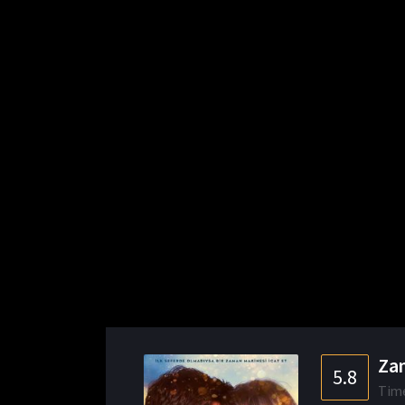
Zam
5.8
Time