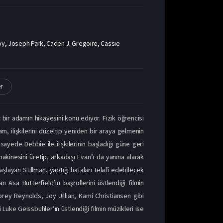
Joy, Joseph Park, Caden J. Gregoire, Cassie
r
ç bir adamın hikayesini konu ediyor. Fizik öğrencisi
m, ilişkilerini düzeltip yeniden bir araya gelmenin
 sayede Debbie ile ilişkilerinin başladığı güne geri
makinesini üretip, arkadaşı Evan’ı da yanına alarak
şlayan Stillman, yaptığı hataları telafi edebilecek
 Asa Butterfield’ın başrollerini üstlendiği filmin
ey Reynolds, Joy Jillian, Kami Christiansen gibi
uke Geissbuhler’ın üstlendiği filmin müzikleri ise