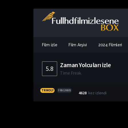
Film izle
Film Arşivi
2024 Filmleri
Zaman Yolcuları izle
5.8
Time Freak
TR MOLY
FRAGMAN
4628
kez izlendi