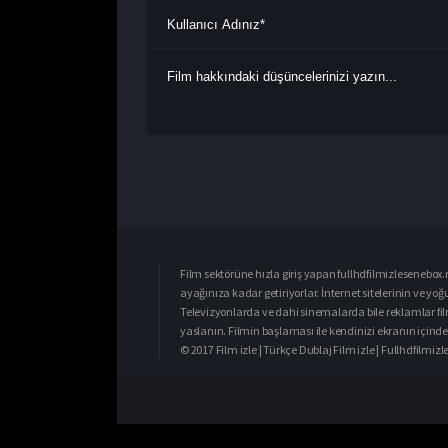
Film sektörüne hızla giriş yapan fullhdfilmizlesenebox.n
ayağınıza kadar getiriyorlar. İnternet sitelerinin ve yo
Televizyonlarda ve dahi sinemalarda bile reklamlar fil
yaslanın. Filmin başlaması ile kendinizi ekranın içinde 
© 2017 Film izle | Türkçe Dublaj Film izle | Fullhdfilmi