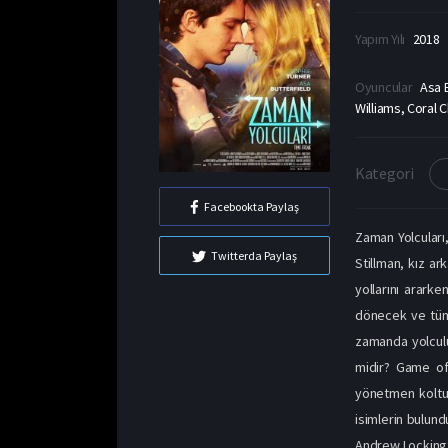
Yapım Yılı
2018
Oyuncular
Asa B
Williams, Coral
Kategori
Facebookta Paylaş
Zaman Yolcuları,
Twitterda Paylaş
Stillman, kız ar
yollarını ararke
dönecek ve tüm h
zamanda yolculuk
midir? Game of 
yönetmen koltuğ
isimlerin bulund
Andrew Lockingto