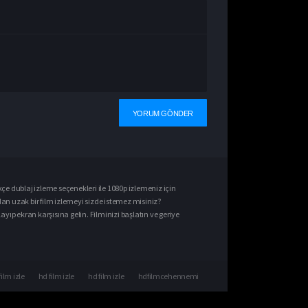
kçe dublaj izle
me seçenekleri ile
1080p izle
meniz için
dan uzak bir film izlemeyi sizde istemez misiniz?
ıp ekran karşısına gelin. Filminizi başlatın ve geriye
film izle
hd film izle
hd film izle
hdfilmcehennemi