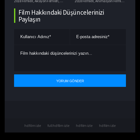
2018 Filmleri
,
Tarih Filmleri
,
Aksiyon Filmleri
,
Gerilim Filmleri
2018 Filmleri
,
Suç Filmleri
,
Animasyon Filmleri
,
Komedi F
201
Film Hakkındaki Düşüncelerinizi
Paylaşın
hd film izle
full hd film izle
hd film izle
hd film izle
hdfilmcehennemi