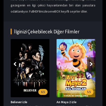
gezegenin en ilgi çekici hayvanlarından biri olan yunuslara
odaklanılıyor. FullHDFilmizleseneBOX keyifli seyirler diler.
İlginizi Çekebilecek Diğer Filmler
6.5
5.5
Believer izle
Arı Maya 2 izle
Ye