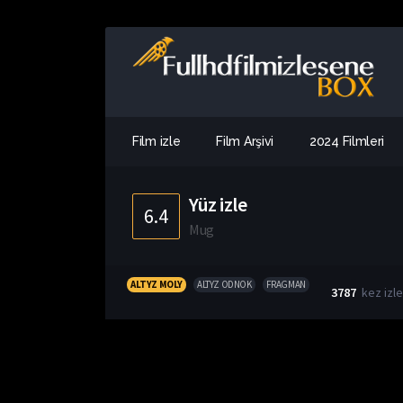
Film izle
Film Arşivi
2024 Filmleri
Yüz izle
6.4
Mug
ALTYZ MOLY
ALTYZ ODNOK
FRAGMAN
3787
kez izl