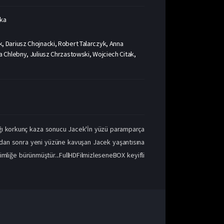
ka
 Dariusz Chojnacki, Robert Talarczyk, Anna
 Chlebny, Juliusz Chrzastowski, Wojciech Citak,
dığı korkunç kaza sonucu Jacek'İn yüzü paramparça
ondan sonra yeni yüzüne kavuşan Jacek yaşantısına
kimliğe bürünmüştür...FullHDFilmizleseneBOX keyifli