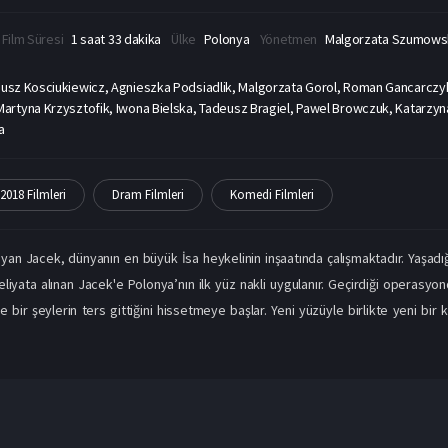
Film Süresi
1 saat 33 dakika
Ülke
Polonya
Yönetmen
Malgorzata Szumows
usz Kosciukiewicz, Agnieszka Podsiadlik, Malgorzata Gorol, Roman Gancarczyk,
rtyna Krzysztofik, Iwona Bielska, Tadeusz Bragiel, Pawel Browczuk, Katarzyna
a
2018 Filmleri
Dram Filmleri
Komedi Filmleri
yan Jacek, dünyanın en büyük İsa heykelinin inşaatında çalışmaktadır. Yaşa
liyata alınan Jacek'e Polonya’nın ilk yüz nakli uygulanır. Geçirdiği operasy
bir şeylerin ters gittiğini hissetmeye başlar. Yeni yüzüyle birlikte yeni bir 