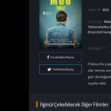
Yapım Yılı
2018
Oyuncular
Mate
Tomaszewska, Ma
Krzysztof Ciurej
Kategori
Facebookta Paylaş
Polonya’da yaşa
Twitterda Paylaş
olur. Hemen ame
geri döndüğünde 
seyirler diler.
İlginizi Çekebilecek Diğer Filmler