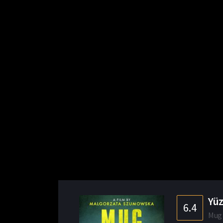
Yüz
6.4
Mug