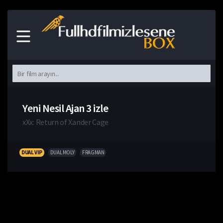
Yeni Nesil Ajan 3 izle
xXx: Return of Xander Cage
DUAL VIP
DUAL MOLY
FRAGMAN