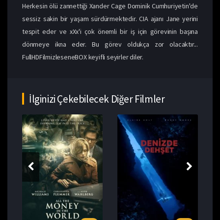
Herkesin ölü zannettiği Xander Cage Dominik Cumhuriyetin'de
sessiz sakin bir yaşam sürdürmektedir. CIA ajanı Jane yerini
tespit eder ve xXx'i çok önemli bir iş için görevinin başına
dönmeye ikna eder. Bu görev oldukça zor olacaktır...
FullHDFilmizleseneBOX keyifli seyirler diler.
İlginizi Çekebilecek Diğer Filmler