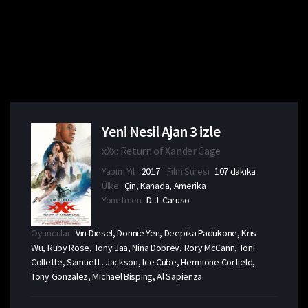
Yeni Nesil Ajan 3 izle
xXx: Return of Xander Cage
Yapım Yılı
2017
Film Süresi
107 dakika
Ülke
Çin, Kanada, Amerika
Yönetmen
D.J. Caruso
Oyuncular
Vin Diesel, Donnie Yen, Deepika Padukone, Kris
Wu, Ruby Rose, Tony Jaa, Nina Dobrev, Rory McCann, Toni
Collette, Samuel L. Jackson, Ice Cube, Hermione Corfield,
Tony Gonzalez, Michael Bisping, Al Sapienza