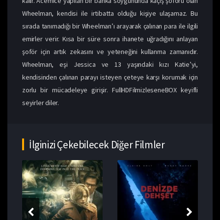
kalır. Acemice yapılan bir banka soygununda kaçış şoförü olan
Wheelman, kendisi ile irtibatta olduğu kişiye ulaşamaz. Bu
sırada tanımadığı bir Wheelman’ı arayarak çalınan para ile ilgili
emirler verir. Kısa bir süre sonra ihanete uğradığını anlayan
şoför için artık zekasını ve yeteneğini kullanma zamanıdır.
Wheelman, eşi Jessica ve 13 yaşındaki kızı Katie’yi,
kendisinden çalınan parayı isteyen çeteye karşı korumak için
zorlu bir mücadeleye girişir. FullHDFilmizleseneBOX keyifli
seyirler diler.
İlginizi Çekebilecek Diğer Filmler