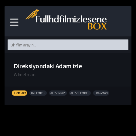
Direksiyondaki Adam izle
Wheelman
TR MOLY
TR FEMBED
ALTYZ MOLY
ALTYZ FEMBED
FRAGMAN