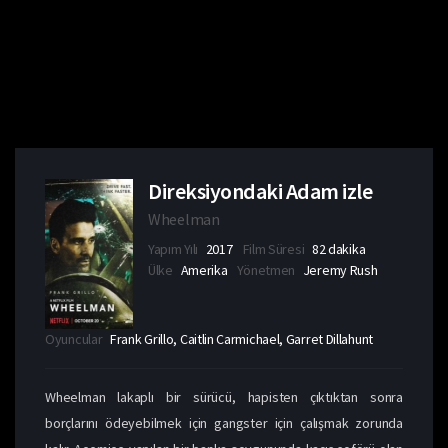
Direksiyondaki Adam izle
Wheelman
Yapım Yılı
2017
Film Süresi
82 dakika
Ülke
Amerika
Yönetmen
Jeremy Rush
Oyuncular
Frank Grillo, Caitlin Carmichael, Garret Dillahunt
Wheelman lakaplı bir sürücü, hapisten çıktıktan sonra
borçlarını ödeyebilmek için gangster için çalışmak zorunda