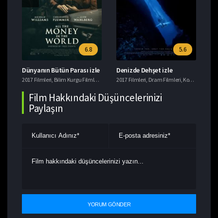
6.8
5.6
e Gods: The Two Worlds izle
Dünyanın Bütün Parası izle
Denizde Dehşet izle
Ye
Dram Filmleri
2017 Filmleri
,
Fantastik Filmler
,
Bilim Kurgu Filmleri
,
imdb 7+ Filmler
,
Dram Filmleri
2017 Filmleri
,
Suç Filmleri
,
Dram Filmleri
,
Korku Filmleri
201
,
Film Hakkındaki Düşüncelerinizi
Paylaşın