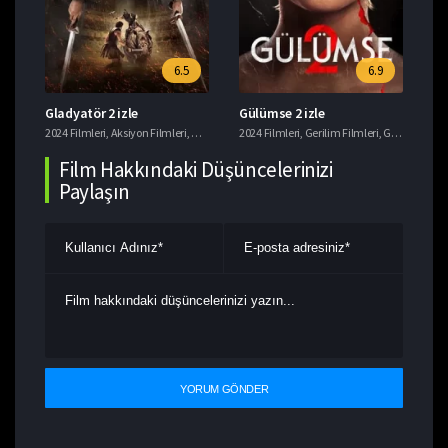
6.5
6.9
Gladyatör 2 izle
Gülümse 2 izle
Mo
,
Gerilim Filmleri
2024 Filmleri
,
Aksiyon Filmleri
,
Dram Filmleri
2024 Filmleri
,
Macera Filmleri
,
Gerilim Filmleri
,
Tavsiye Filmler
,
Gizem Filmleri
202
Film Hakkındaki Düşüncelerinizi
Paylaşın