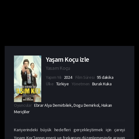
Yaşam Koçu izle
Yasam Koçu
Yapım Yılı
2024
Film Süresi
95 dakika
Ülke
Türkiye
Yönetmen
Burak Kuka
Oyuncular
Ebrar Alya Demirbilek, Dogu Demirkol, Hakan
Meriçliler
Kariyerindeki büyük hedefleri gerçekleştirmek için çareyi
Yaşam Koç’larının enerji ve frekansını düzenlemesinde arayan