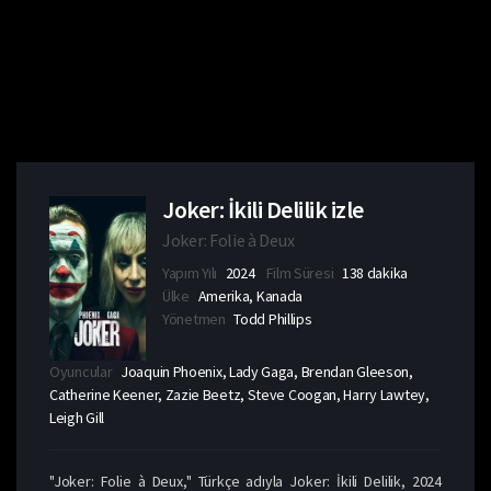
Joker: İkili Delilik izle
Joker: Folie à Deux
Yapım Yılı
2024
Film Süresi
138 dakika
Ülke
Amerika, Kanada
Yönetmen
Todd Phillips
Oyuncular
Joaquin Phoenix, Lady Gaga, Brendan Gleeson,
Catherine Keener, Zazie Beetz, Steve Coogan, Harry Lawtey,
Leigh Gill
"Joker: Folie à Deux," Türkçe adıyla Joker: İkili Delilik, 2024