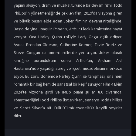
yapımı aksiyon, dram ve müzikal türünde bir devam filmi. Todd
Phillips'in yönetmenliğinde çekilen film, 2019'da vizyona giren
ve büyük başarı elde eden Joker filminin devamı niteliğinde.
Başrolde yine Joaquin Phoenix, Arthur Fleck karakterine hayat
veriyor. Ona Harley Quinn rolüyle Lady Gaga eşlik ediyor.
Ayrıca Brendan Gleeson, Catherine Keener, Zazie Beetz ve
Steve Coogan da önemli rollerde yer alıyor. Joker olarak
kimliğine büründükten sonra Arthur'un, Arkham Akıl
Hastanesi'nde yaşadığı süreç ve içsel mücadelesini merkeze
alıyor. Bu zorlu dönemde Harley Quinn ile tanışması, ona hem
romantik bir bağ hem de sanatsal bir keşif sunuyor.​ Film 4 Ekim
2024'te vizyona girdi ve IMDb puanı şu an 8.0 civarında.
Yönetmenliğini Todd Phillips üstlenirken, senaryo Todd Phillips
ve Scott Silver'a ait. FullHDFilmizleseneBOX keyifli seyirler
diler.