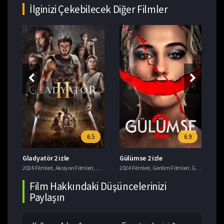
İlginizi Çekebilecek Diğer Filmler
6.5
6.9
Gladyatör 2 izle
Gülümse 2 izle
Mo
ri
2024 Filmleri
,
Macera Filmleri
,
Aksiyon Filmleri
,
Tavsiye Filmler
,
Dram Filmleri
2024 Filmleri
,
Macera Filmleri
,
Gerilim Filmleri
,
Tavsiye Filmler
,
Gizem Filmleri
202
Film Hakkındaki Düşüncelerinizi
Paylaşın