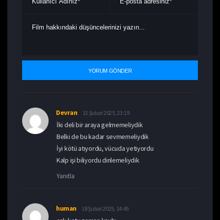
Devran
13 Şubat 2025, 23:19
İki deli bir araya gelmemeliydik
Belki de bu kadar sevmemeliydik
İyi kötü atıyordu, vücuda yetiyordu
Kalp işi biliyordu dinlemeliydik
Yanıtla
human
18 Şubat 2025, 14:45