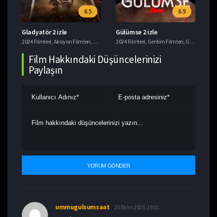
6.5
6.9
Gladyatör 2 izle
Gülümse 2 izle
Mo
,
Gerilim Filmleri
2024 Filmleri
,
Aksiyon Filmleri
,
Dram Filmleri
2024 Filmleri
,
Macera Filmleri
,
Gerilim Filmleri
,
Tavsiye Filmler
,
Gizem Filmleri
202
Film Hakkındaki Düşüncelerinizi
Paylaşın
ummugulsumsaat
25 Ekim 2025, 19:01