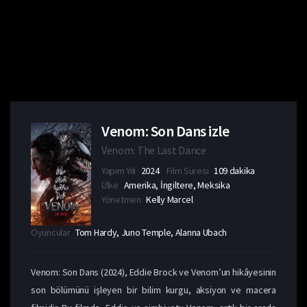
Venom: Son Dans izle
Venom: The Last Dance
Yapım Yılı
2024
Film Süresi
109 dakika
Ülke
Amerika, İngiltere, Meksika
Yönetmen
Kelly Marcel
Oyuncular
Tom Hardy, Juno Temple, Alanna Ubach
Venom: Son Dans (2024), Eddie Brock ve Venom’un hikâyesinin
son bölümünü işleyen bir bilim kurgu, aksiyon ve macera