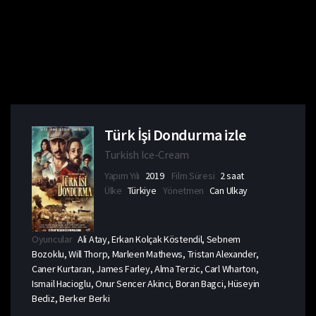
Türk İşi Dondurma izle
Turkish Ice-Cream
Yapım Yılı
2019
Film Süresi
2 saat
Ülke
Türkiye
Yönetmen
Can Ulkay
Oyuncular
Ali Atay, Erkan Kolçak Köstendil, Sebnem
Bozoklu, Will Thorp, Marleen Mathews, Tristan Alexander,
Caner Kurtaran, James Farley, Alma Terzic, Carl Wharton,
Ismail Hacioglu, Onur Sencer Akinci, Boran Bagci, Hüseyin
Bediz, Berker Berki