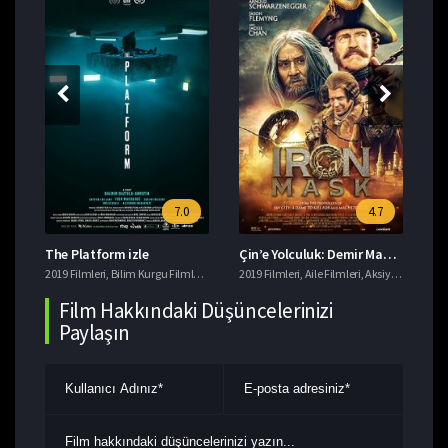
7.0
4.7
The Platform izle
Çin’e Yolculuk: Demir Maskenin Gizemi izle
Da
eri
2019 Filmleri
,
Macera Filmleri
,
Bilim Kurgu Filmleri
,
Gerilim Filmleri
2019 Filmleri
,
imdb 7+ Filmler
,
Aile Filmleri
,
,
Aksiyon Filmleri
Korku Filmleri
201
,
T
,
Film Hakkındaki Düşüncelerinizi
Paylaşın