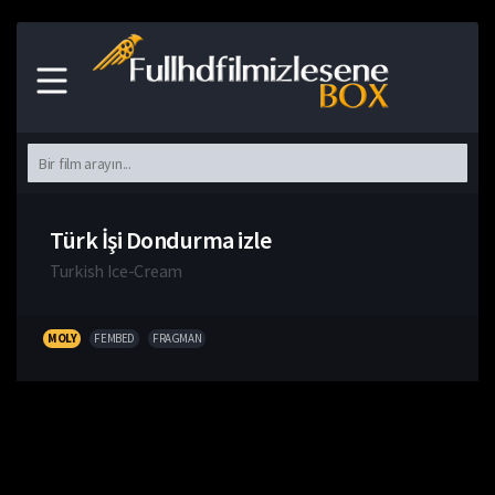
Türk İşi Dondurma izle
Turkish Ice-Cream
MOLY
FEMBED
FRAGMAN