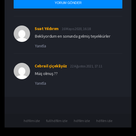
Suat Yıldırım
16 Mayıs 2020, 16:18
Bekliyordum en sonunda gelmiş teşekkürler
Yanıtla
Cebrail çiçekliyüz
22 Ağustos 2021, 17:11
Müq olmuş ??
Yanıtla
hd film izle
full hd film izle
hd film izle
hd film izle
hdfilmcehennemi