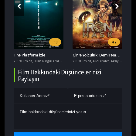
7.0
4.7
The Platform izle
Çin’e Yolculuk: Demir Maskenin Gizemi izle
Da
er
2019 Filmleri
,
Savaş Filmleri
,
Bilim Kurgu Filmleri
,
Tavsiye Filmler
,
Gerilim Filmleri
2019 Filmleri
,
imdb 7+ Filmler
,
Aile Filmleri
,
,
Aksiyon Filmleri
Korku Filmleri
201
,
T
,
Film Hakkındaki Düşüncelerinizi
Paylaşın