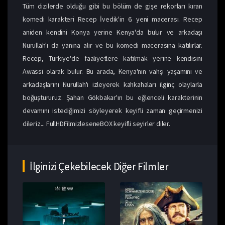
Tüm dizilerde olduğu gibi bu bölüm de gişe rekorları kıran
komedi karakteri Recep İvedik'in 6. yeni macerası. Recep
aniden kendini Konya yerine Kenya'da bulur ve arkadaşı
Nurullah'ı da yanına alır ve bu komedi macerasına katılırlar.
Recep, Türkiye'de faaliyetlere katılmak yerine kendisini
Awassi olarak bulur. Bu arada, Kenya'nın vahşi yaşamını ve
arkadaşlarını Nurullah'ı izleyerek kahkahaları ilginç olaylarla
boğuştururuz. Şahan Gökbakar'ın bu eğlenceli karakterinin
devamını istediğimizi söyleyerek keyifli zaman geçirmenizi
dileriz... FullHDFilmizleseneBOX keyifli seyirler diler.
İlginizi Çekebilecek Diğer Filmler