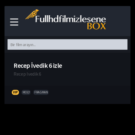
Recep İvedik 6 izle
Recep Ivedik 6
VIP
MOLY
FRAGMAN