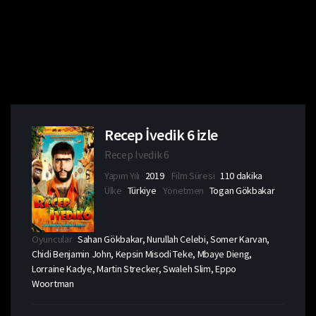
Recep İvedik 6 izle
Recep Ivedik 6
Yapım Yılı
2019
Film Süresi
110 dakika
Ülke
Türkiye
Yönetmen
Togan Gökbakar
Oyuncular
Sahan Gökbakar, Nurullah Celebi, Somer Karvan,
Chidi Benjamin John, Kepsin Misodi Teke, Mbaye Dieng,
Lorraine Kadye, Martin Strecker, Swaleh Slim, Eppo
Woortman