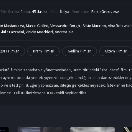
Film Süresi
1 saat 45 dakika
Ülke
İtalya
Yönetmen
Paolo Genovese
io Mastandrea, Marco Giallini, Alessandro Borghi, Silvio Muccino, Alba Rohrwacher,
ulia Lazzarini, Vinicio Marchioni, Andrea Iaia
2017 Filmleri
Dram Filmleri
Gerilim Filmleri
Gizem Filmleri
ciuti" filminin senarist ve yönetmeninden, Dram türündeki "The Place" filmi 1
ün aynı restoranda yemek yiyen ve rastgele seçtiği insanlardan istediklerini ya
ap ve istediğini al. Eğer yapmazsan, dileğin gerçekleşmeyecek. İstekler ne kadar
lemez. ..FullHDFilmizleseneBOX keyifli seyirler diler.