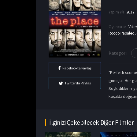
Yapım Yılı
2017
Oyuncular
Valer
Rocco Papaleo, Gi
Kategori
Facebookta Paylaş
"Perfetti sconos
girmiştir. Her g
Twitterda Paylaş
Söylediklerini y
koşulda değiştiri
İlginizi Çekebilecek Diğer Filmler