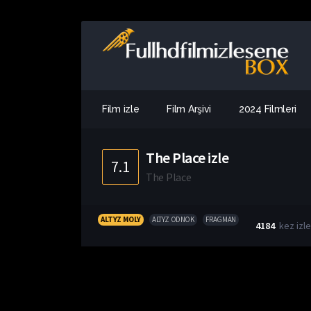
Film izle
Film Arşivi
2024 Filmleri
The Place izle
7.1
The Place
ALTYZ MOLY
ALTYZ ODNOK
FRAGMAN
4184
kez izl