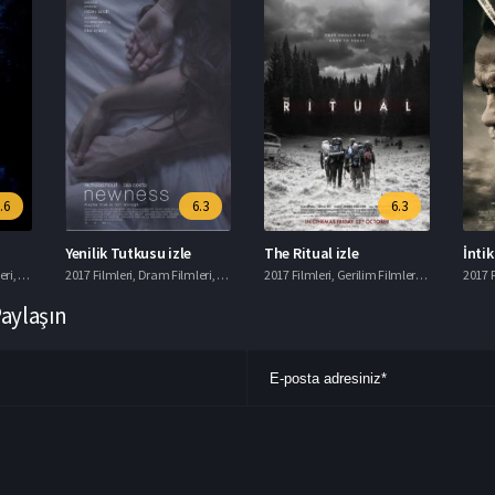
.6
6.3
6.3
Yenilik Tutkusu izle
The Ritual izle
İnti
eri
,
Korku Filmleri
2017 Filmleri
,
Macera Filmleri
,
Dram Filmleri
,
Romantik Filmler
2017 Filmleri
,
Gerilim Filmleri
,
Gizem Filmle
2017 F
Paylaşın