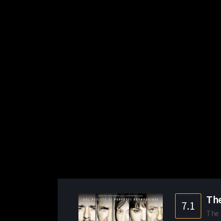
The
7.1
The 