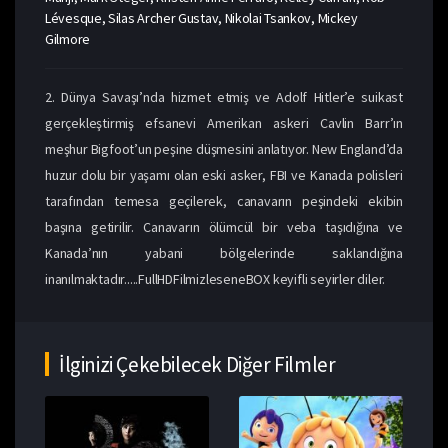
Lévesque, Silas Archer Gustav, Nikolai Tsankov, Mickey
Gilmore
2. Dünya Savaşı’nda hizmet etmiş ve Adolf Hitler’e suikast
gerçekleştirmiş efsanevi Amerikan askeri Cavlin Barr’ın
meşhur Bigfoot’un peşine düşmesini anlatıyor. New England’da
huzur dolu bir yaşamı olan eski asker, FBI ve Kanada polisleri
tarafından temesa geçilerek, canavarın peşindeki ekibin
başına getirilir. Canavarın ölümcül bir veba taşıdığına ve
Kanada’nın yabani bölgelerinde saklandığına
inanılmaktadır.....FullHDFilmizleseneBOX keyifli seyirler diler.
İlginizi Çekebilecek Diğer Filmler