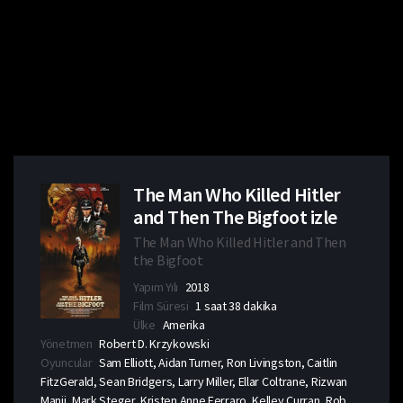
The Man Who Killed Hitler
and Then The Bigfoot izle
The Man Who Killed Hitler and Then
the Bigfoot
Yapım Yılı
2018
Film Süresi
1 saat 38 dakika
Ülke
Amerika
Yönetmen
Robert D. Krzykowski
Oyuncular
Sam Elliott, Aidan Turner, Ron Livingston, Caitlin
FitzGerald, Sean Bridgers, Larry Miller, Ellar Coltrane, Rizwan
Manji, Mark Steger, Kristen Anne Ferraro, Kelley Curran, Rob