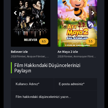
6.5
5.5
Believer izle
Arı Maya 2 izle
Ye
i
2018 Filmleri
,
Tavsiye Filmler
,
Aksiyon Filmleri
,
Gerilim Filmleri
2018 Filmleri
,
Suç Filmleri
,
Animasyon Filmleri
,
Komedi F
201
Film Hakkındaki Düşüncelerinizi
Paylaşın