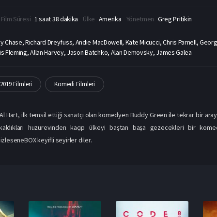
Film Süresi
1 saat 38 dakika
Ülke
Amerika
Yönetmen
Greg Pritikin
y Chase, Richard Dreyfuss, Andie MacDowell, Kate Micucci, Chris Parnell, George
hris Fleming, Allan Harvey, Jason Batchko, Alan Demovsky, James Galea
2019 Filmleri
Komedi Filmleri
l Hart, ilk temsil ettiği sanatçı olan komedyen Buddy Green ile tekrar bir araya
kaldıkları huzurevinden kaçıp ülkeyi baştan başa gezecekleri bir kome
izleseneBOX keyifli seyirler diler.