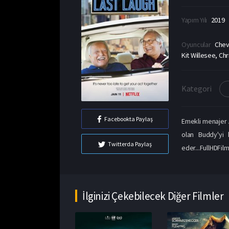
Yapım Yılı
2019
Oyuncular
Chev
Kit Willesee, C
Kategori
Facebookta Paylaş
Emekli menajer A
olan Buddy'yi 
Twitterda Paylaş
eder...FullHDFilm
İlginizi Çekebilecek Diğer Filmler