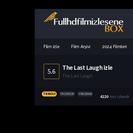
Film izle
Film Arşivi
2024 Filmleri
The Last Laugh izle
5.6
The Last Laugh
TR MOLY
TR ODNOK
FRAGMAN
4220
kez izlendi