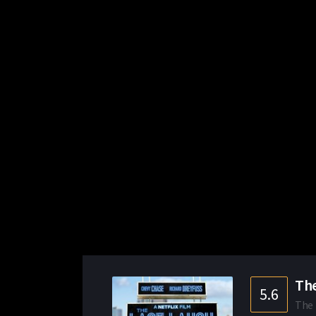
The
5.6
The 