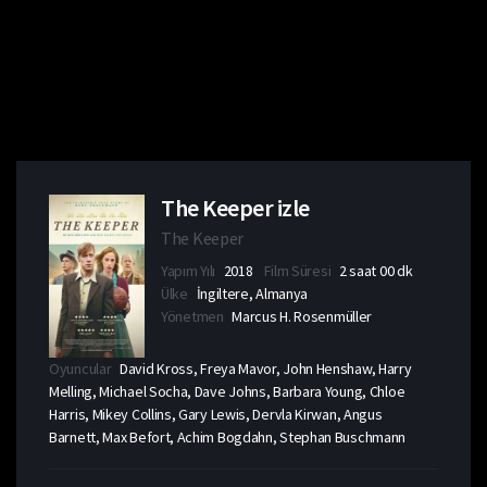
The Keeper izle
The Keeper
Yapım Yılı
2018
Film Süresi
2 saat 00 dk
Ülke
İngiltere, Almanya
Yönetmen
Marcus H. Rosenmüller
Oyuncular
David Kross, Freya Mavor, John Henshaw, Harry
Melling, Michael Socha, Dave Johns, Barbara Young, Chloe
Harris, Mikey Collins, Gary Lewis, Dervla Kirwan, Angus
Barnett, Max Befort, Achim Bogdahn, Stephan Buschmann