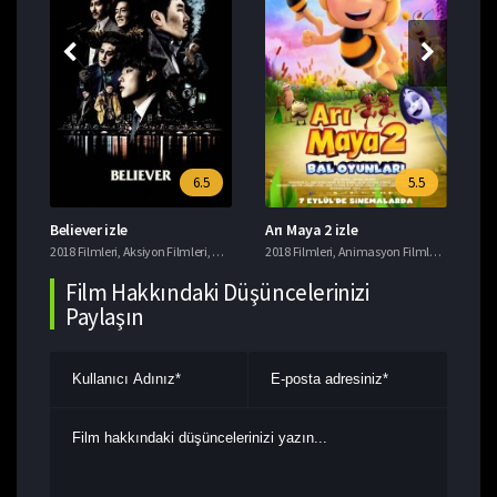
6.5
5.5
Believer izle
Arı Maya 2 izle
Ye
i
2018 Filmleri
,
Tavsiye Filmler
,
Aksiyon Filmleri
,
Gerilim Filmleri
2018 Filmleri
,
Suç Filmleri
,
Animasyon Filmleri
,
Komedi F
201
Film Hakkındaki Düşüncelerinizi
Paylaşın