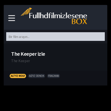
The Keeper izle
The Keeper
ALTYZ MOLY
ALTYZ ODNOK
FRAGMAN