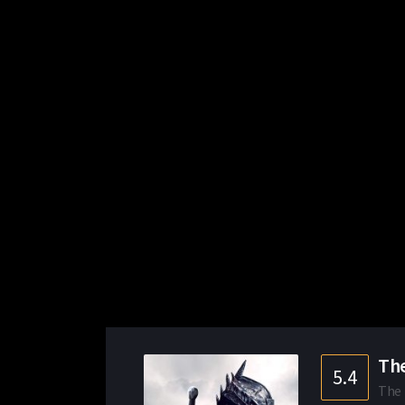
The
5.4
The 