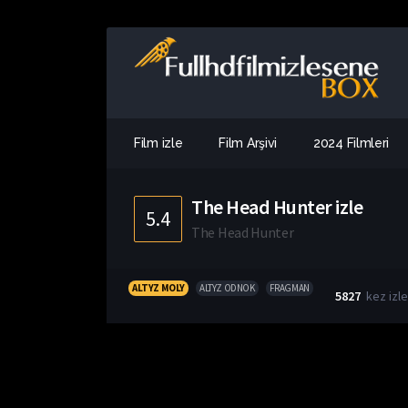
Film izle
Film Arşivi
2024 Filmleri
The Head Hunter izle
5.4
The Head Hunter
ALTYZ MOLY
ALTYZ ODNOK
FRAGMAN
5827
kez izl