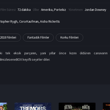
Film Süresi
72 dakika
Ülke
Amerika, Portekiz
Yönetmen
Jordan Downey
stopher Rygh, Cora Kaufman, Aisha Ricketts
2018 Filmleri
Fantastik Filmler
Korku Filmleri
aki tek eksik parçanın, yani yıllar önce kızını öldüren canavarın 
ilmizleseneBOX keyifli seyirler diler.