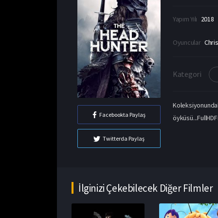
Yapım Yılı
2018
Oyuncular
Chri
Kategori
Koleksiyonund
Facebookta Paylaş
öyküsü...FullHDF
Twitterda Paylaş
İlginizi Çekebilecek Diğer Filmler